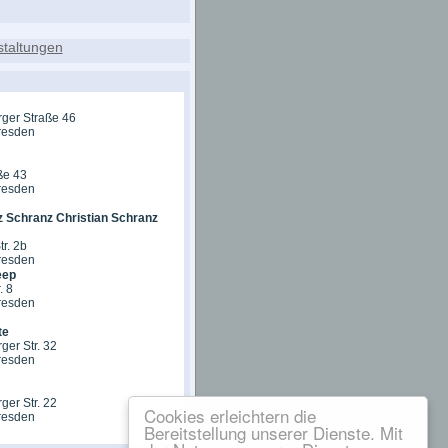
ger Straße 46
resden
ße 43
resden
z Schranz Christian Schranz
tr. 2b
resden
eep
. 8
resden
te
er Str. 32
resden
er Str. 22
Cookies erleichtern die
resden
Bereitstellung unserer Dienste. Mit