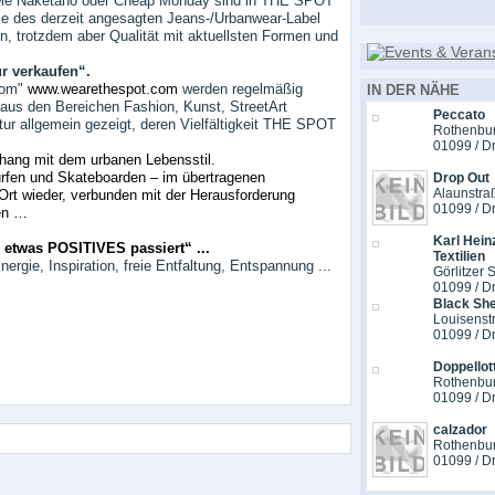
, wie Naketano oder Cheap Monday sind in THE SPOT
se des derzeit angesagten Jeans-/Urbanwear-Label
, trotzdem aber Qualität mit aktuellsten Formen und
r verkaufen“.
com"
www.wearethespot.com
werden regelmäßig
IN DER NÄHE
 aus den Bereichen Fashion, Kunst, StreetArt
Peccato
ur allgemein gezeigt, deren Vielfältigkeit THE SPOT
Rothenbur
01099 / D
ang mit dem urbanen Lebensstil.
Surfen und Skateboarden – im übertragenen
Drop Out
Alaunstra
Ort wieder, verbunden mit der Herausforderung
01099 / D
en …
Karl Hein
o etwas POSITIVES passiert“ ...
Textilien
rgie, Inspiration, freie Entfaltung, Entspannung ...
Görlitzer S
01099 / D
Black Sh
Louisenstr
01099 / D
Doppellot
Rothenburg
01099 / D
calzador
Rothenburg
01099 / D