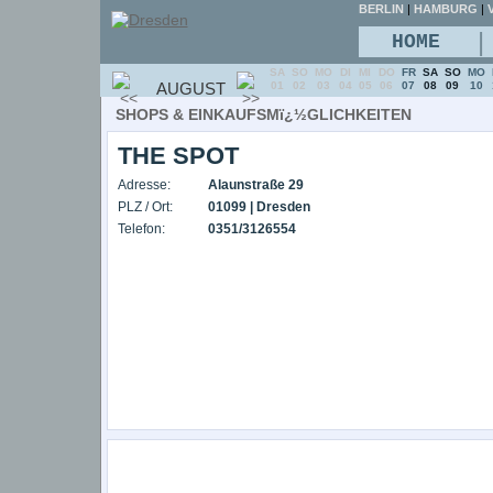
BERLIN
|
HAMBURG
|
V
|
HOME
SA
SO
MO
DI
MI
DO
FR
SA
SO
MO
AUGUST
01
02
03
04
05
06
07
08
09
10
SHOPS & EINKAUFSMï¿½GLICHKEITEN
THE SPOT
Adresse:
Alaunstraße 29
PLZ / Ort:
01099 | Dresden
Telefon:
0351/3126554