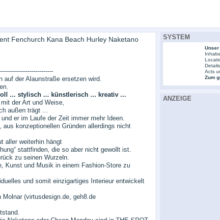
SYSTEM
ment Fenchurch Kana Beach Hurley Naketano
Unser
Inhabe
Locati
Detail
---------------------------
Acts u
Zum gr
auf der Alaunstraße ersetzen wird.
en.
.. stylisch ... künstlerisch ... kreativ ...
ANZEIGE
mit der Art und Weise,
ch außen trägt ...
und er im Laufe der Zeit immer mehr Ideen.
, aus konzeptionellen Gründen allerdings nicht
 aller weiterhin hängt
ung“ stattfinden, die so aber nicht gewollt ist.
rück zu seinen Wurzeln.
, Kunst und Musik in einem Fashion-Store zu
elles und somit einzigartiges Interieur entwickelt
 Molnar (virtusdesign.de, geh8.de
tstand.