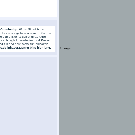
 Geheimtipp:
Wenn Sie sich als
r bei uns registrieren können Sie Ihre
ons und Events selbst hinzufügen,
s nachträglich bearbeiten und Preise,
nd alles Andere stets aktuell halten.
atis Inhaberzugang bitte hier lang.
Anzeige