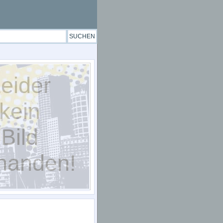
eider
kein
Bild
handen!