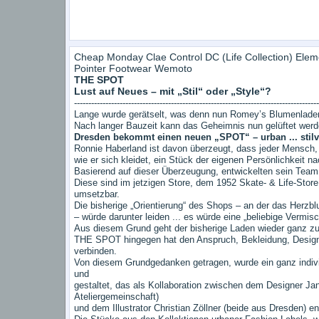
Cheap Monday Clae Control DC (Life Collection) Ele
Pointer Footwear Wemoto
THE SPOT
Lust auf Neues – mit „Stil“ oder „Style“?
--------------------------------------------------------------------------------------
Lange wurde gerätselt, was denn nun Romey’s Blumenladen 
Nach langer Bauzeit kann das Geheimnis nun gelüftet werd
Dresden bekommt einen neuen „SPOT“ – urban ... stilvoll .
Ronnie Haberland ist davon überzeugt, dass jeder Mensch, 
wie er sich kleidet, ein Stück der eigenen Persönlichkeit na
Basierend auf dieser Überzeugung, entwickelten sein Team 
Diese sind im jetzigen Store, dem 1952 Skate- & Life-Store
umsetzbar.
Die bisherige „Orientierung“ des Shops – an der das Herzblut
– würde darunter leiden ... es würde eine „beliebige Vermisch
Aus diesem Grund geht der bisherige Laden wieder ganz zu
THE SPOT hingegen hat den Anspruch, Bekleidung, Design
verbinden.
Von diesem Grundgedanken getragen, wurde ein ganz individu
und
gestaltet, das als Kollaboration zwischen dem Designer Jan
Ateliergemeinschaft)
und dem Illustrator Christian Zöllner (beide aus Dresden) en