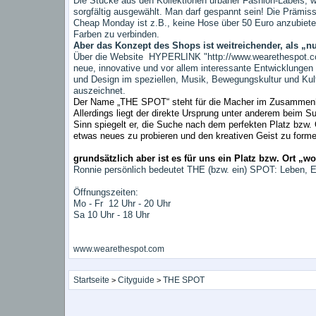
Die Stücke aus den Kollektionen urbaner Fashion-Labels
sorgfältig ausgewählt. Man darf gespannt sein! Die Prämis
Cheap Monday ist z.B., keine Hose über 50 Euro anzubieten
Farben zu verbinden.
Aber das Konzept des Shops ist weitreichender, als „nu
Über die Website
HYPERLINK "http://www.wearethespot.
neue, innovative und vor allem interessante Entwicklungen
und Design im speziellen, Musik, Bewegungskultur und Kult
auszeichnet.
Der Name „THE SPOT“ steht für die Macher im Zusammenh
Allerdings liegt der direkte Ursprung unter anderem beim 
Sinn spiegelt er, die Suche nach dem perfekten Platz bzw. 
etwas neues zu probieren und den kreativen Geist zu form
grundsätzlich aber ist es für uns ein Platz bzw. Ort „w
Ronnie persönlich bedeutet THE (bzw. ein) SPOT: Leben, Ene
Öffnungszeiten:
Mo - Fr
12 Uhr - 20 Uhr
Sa 10 Uhr - 18 Uhr
www.wearethespot.com
Startseite
Cityguide
THE SPOT
>
>