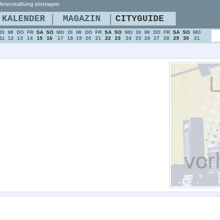
eranstaltung eintragen
|
|
KALENDER
MAGAZIN
CITYGUIDE
DI
MI
DO
FR
SA
SO
MO
DI
MI
DO
FR
SA
SO
MO
DI
MI
DO
FR
SA
SO
MO
11
12
13
14
15
16
17
18
19
20
21
22
23
24
25
26
27
28
29
30
31
L
vor