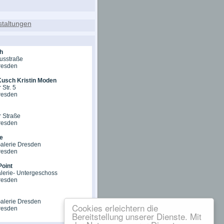
h
usstraße
resden
usch Kristin Moden
 Str. 5
resden
r Straße
resden
e
Galerie Dresden
resden
oint
alerie- Untergeschoss
resden
Galerie Dresden
Cookies erleichtern die
resden
Bereitstellung unserer Dienste. Mit