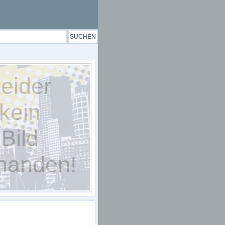
eider
kein
Bild
handen!