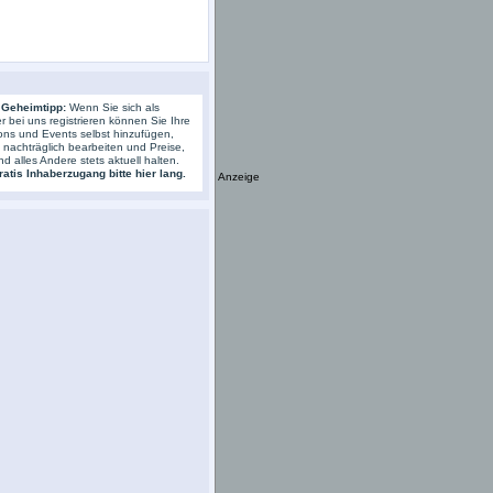
 Geheimtipp:
Wenn Sie sich als
r bei uns registrieren können Sie Ihre
ons und Events selbst hinzufügen,
s nachträglich bearbeiten und Preise,
nd alles Andere stets aktuell halten.
atis Inhaberzugang bitte hier lang.
Anzeige