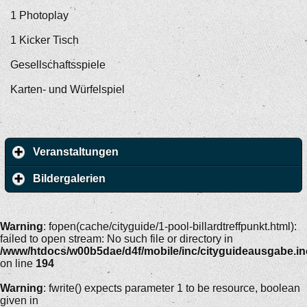
1 Photoplay
1 Kicker Tisch
Gesellschaftsspiele
Karten- und Würfelspiel
Veranstaltungen
Bildergalerien
Warning
: fopen(cache/cityguide/1-pool-billardtreffpunkt.html):
failed to open stream: No such file or directory in
/www/htdocs/w00b5dae/d4f/mobile/inc/cityguideausgabe.i
on line
194
Warning
: fwrite() expects parameter 1 to be resource, boolean
given in