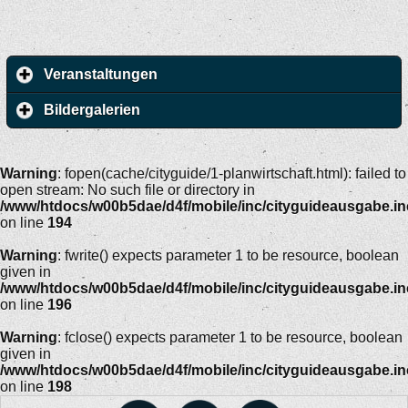
Veranstaltungen
Bildergalerien
Warning
: fopen(cache/cityguide/1-planwirtschaft.html): failed to
open stream: No such file or directory in
/www/htdocs/w00b5dae/d4f/mobile/inc/cityguideausgabe.i
on line
194
Warning
: fwrite() expects parameter 1 to be resource, boolean
given in
/www/htdocs/w00b5dae/d4f/mobile/inc/cityguideausgabe.i
on line
196
Warning
: fclose() expects parameter 1 to be resource, boolean
given in
/www/htdocs/w00b5dae/d4f/mobile/inc/cityguideausgabe.i
on line
198