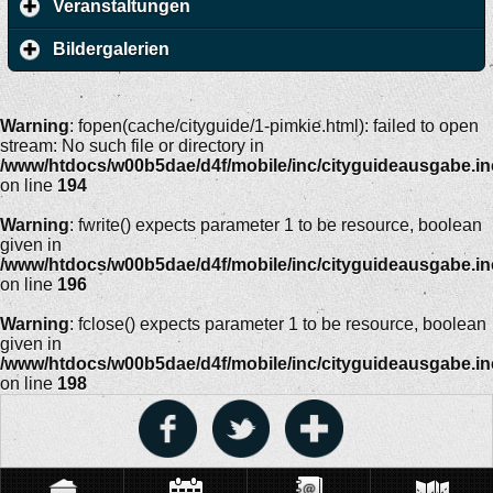
Veranstaltungen
Bildergalerien
Warning
: fopen(cache/cityguide/1-pimkie.html): failed to open
stream: No such file or directory in
/www/htdocs/w00b5dae/d4f/mobile/inc/cityguideausgabe.i
on line
194
Warning
: fwrite() expects parameter 1 to be resource, boolean
given in
/www/htdocs/w00b5dae/d4f/mobile/inc/cityguideausgabe.i
on line
196
Warning
: fclose() expects parameter 1 to be resource, boolean
given in
/www/htdocs/w00b5dae/d4f/mobile/inc/cityguideausgabe.i
on line
198