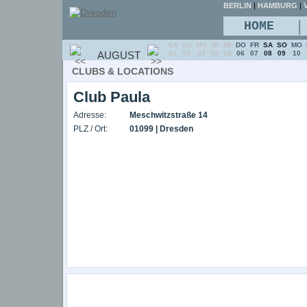
BERLIN
|
HAMBURG
|
V
|
HOME
SA
SO
MO
DI
MI
DO
FR
SA
SO
MO
AUGUST
01
02
03
04
05
06
07
08
09
10
CLUBS & LOCATIONS
Club Paula
Adresse:
Meschwitzstraße 14
PLZ / Ort:
01099 | Dresden