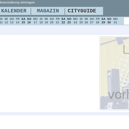
eranstaltung eintragen
|
|
KALENDER
MAGAZIN
CITYGUIDE
DI
MI
DO
FR
SA
SO
MO
DI
MI
DO
FR
SA
SO
MO
DI
MI
DO
FR
SA
SO
MO
11
12
13
14
15
16
17
18
19
20
21
22
23
24
25
26
27
28
29
30
31
L
vor