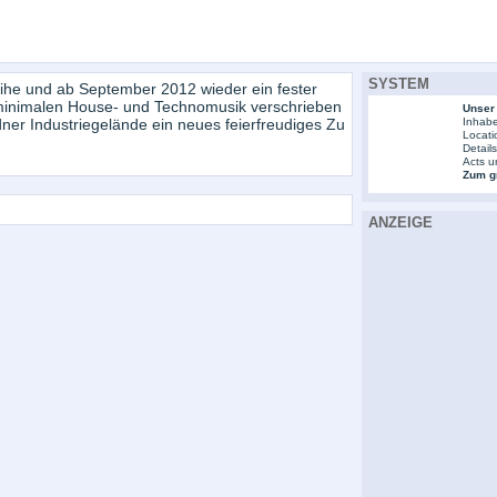
SYSTEM
eihe und ab September 2012 wieder ein fester
 minimalen House- und Technomusik verschrieben
Unser
ner Industriegelände ein neues feierfreudiges Zu
Inhabe
Locati
Detail
Acts u
Zum gr
ANZEIGE