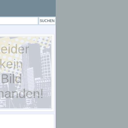
eider
kein
Bild
handen!