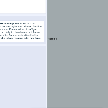
 Geheimtipp:
Wenn Sie sich als
r bei uns registrieren können Sie Ihre
ons und Events selbst hinzufügen,
s nachträglich bearbeiten und Preise,
nd alles Andere stets aktuell halten.
atis Inhaberzugang bitte hier lang.
Anzeige