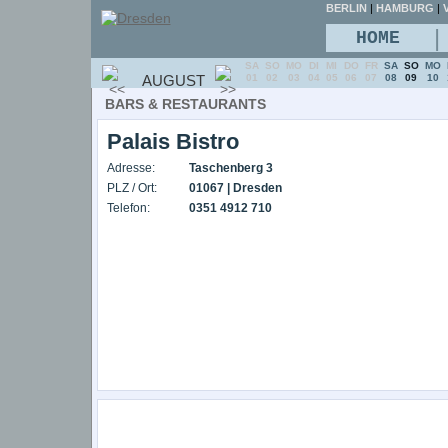
BERLIN
|
HAMBURG
|
V
|
HOME
SA
SO
MO
DI
MI
DO
FR
SA
SO
MO
AUGUST
01
02
03
04
05
06
07
08
09
10
BARS & RESTAURANTS
Palais Bistro
Adresse:
Taschenberg 3
PLZ / Ort:
01067 | Dresden
Telefon:
0351 4912 710