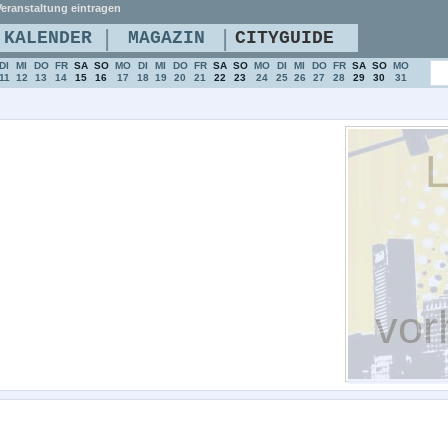
eranstaltung eintragen
|
|
KALENDER
MAGAZIN
CITYGUIDE
DI
MI
DO
FR
SA
SO
MO
DI
MI
DO
FR
SA
SO
MO
DI
MI
DO
FR
SA
SO
MO
11
12
13
14
15
16
17
18
19
20
21
22
23
24
25
26
27
28
29
30
31
L
vor