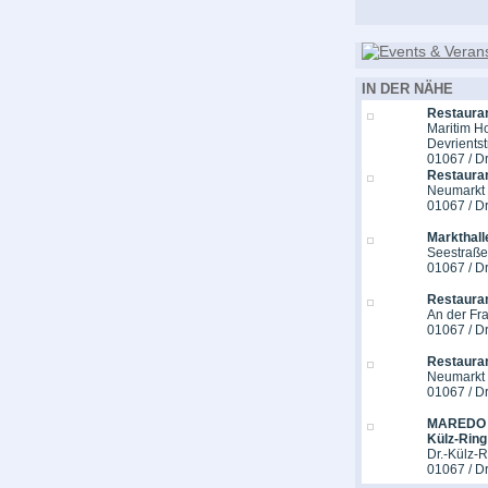
IN DER NÄHE
Restauran
Maritim H
Devrientst
01067 / D
Restaura
Neumarkt
01067 / D
Markthall
Seestraße
01067 / D
Restauran
An der Fr
01067 / D
Restauran
Neumarkt
01067 / D
MAREDO S
Külz-Ring
Dr.-Külz-R
01067 / D