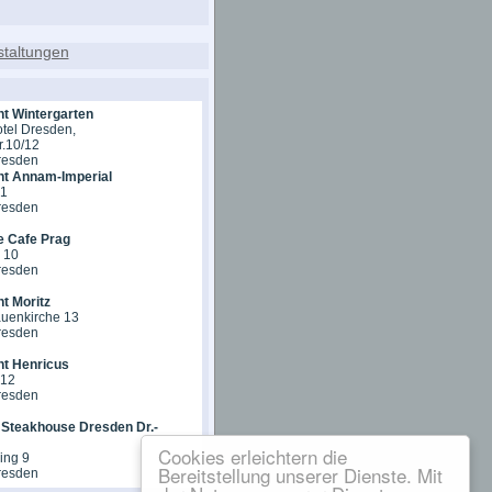
t Wintergarten
otel Dresden,
r.10/12
resden
nt Annam-Imperial
 1
resden
e Cafe Prag
 10
resden
t Moritz
auenkirche 13
resden
t Henricus
 12
resden
teakhouse Dresden Dr.-
Cookies erleichtern die
ing 9
Bereitstellung unserer Dienste. Mit
resden