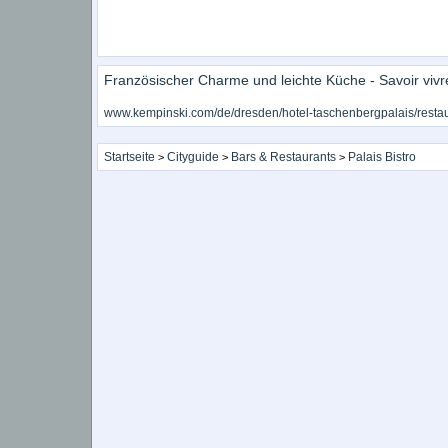
Französischer Charme und leichte Küche - Savoir vivre
www.kempinski.com/de/dresden/hotel-taschenbergpalais/restaura
Startseite
Cityguide
Bars & Restaurants
Palais Bistro
>
>
>