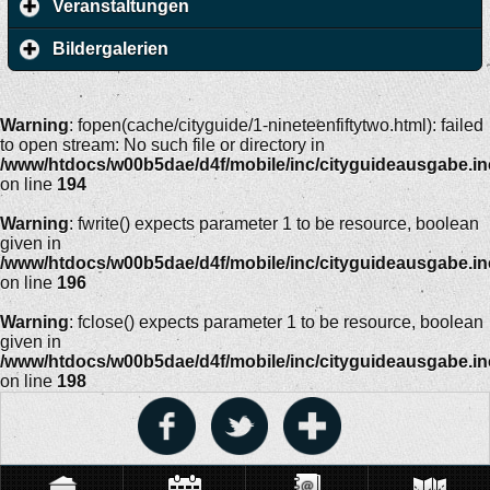
Veranstaltungen
Bildergalerien
Warning
: fopen(cache/cityguide/1-nineteenfiftytwo.html): failed
to open stream: No such file or directory in
/www/htdocs/w00b5dae/d4f/mobile/inc/cityguideausgabe.i
on line
194
Warning
: fwrite() expects parameter 1 to be resource, boolean
given in
/www/htdocs/w00b5dae/d4f/mobile/inc/cityguideausgabe.i
on line
196
Warning
: fclose() expects parameter 1 to be resource, boolean
given in
/www/htdocs/w00b5dae/d4f/mobile/inc/cityguideausgabe.i
on line
198