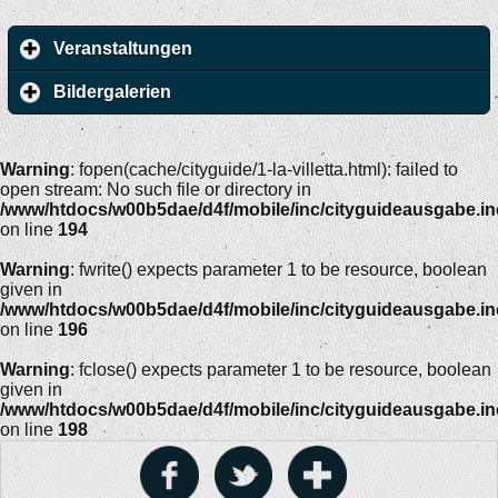
Veranstaltungen
Bildergalerien
Warning
: fopen(cache/cityguide/1-la-villetta.html): failed to
open stream: No such file or directory in
/www/htdocs/w00b5dae/d4f/mobile/inc/cityguideausgabe.i
on line
194
Warning
: fwrite() expects parameter 1 to be resource, boolean
given in
/www/htdocs/w00b5dae/d4f/mobile/inc/cityguideausgabe.i
on line
196
Warning
: fclose() expects parameter 1 to be resource, boolean
given in
/www/htdocs/w00b5dae/d4f/mobile/inc/cityguideausgabe.i
on line
198