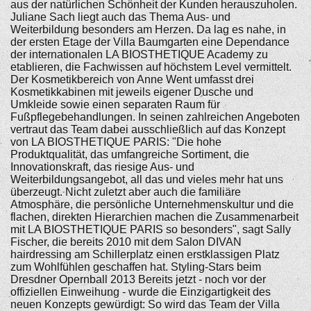
aus der natürlichen Schönheit der Kunden herauszuholen.
Juliane Sach liegt auch das Thema Aus- und
Weiterbildung besonders am Herzen. Da lag es nahe, in
der ersten Etage der Villa Baumgarten eine Dependance
der internationalen LA BIOSTHETIQUE Academy zu
etablieren, die Fachwissen auf höchstem Level vermittelt.
Der Kosmetikbereich von Anne Went umfasst drei
Kosmetikkabinen mit jeweils eigener Dusche und
Umkleide sowie einen separaten Raum für
Fußpflegebehandlungen. In seinen zahlreichen Angeboten
vertraut das Team dabei ausschließlich auf das Konzept
von LA BIOSTHETIQUE PARIS: "Die hohe
Produktqualität, das umfangreiche Sortiment, die
Innovationskraft, das riesige Aus- und
Weiterbildungsangebot, all das und vieles mehr hat uns
überzeugt. Nicht zuletzt aber auch die familiäre
Atmosphäre, die persönliche Unternehmenskultur und die
flachen, direkten Hierarchien machen die Zusammenarbeit
mit LA BIOSTHETIQUE PARIS so besonders", sagt Sally
Fischer, die bereits 2010 mit dem Salon DIVAN
hairdressing am Schillerplatz einen erstklassigen Platz
zum Wohlfühlen geschaffen hat. Styling-Stars beim
Dresdner Opernball 2013 Bereits jetzt - noch vor der
offiziellen Einweihung - wurde die Einzigartigkeit des
neuen Konzepts gewürdigt: So wird das Team der Villa