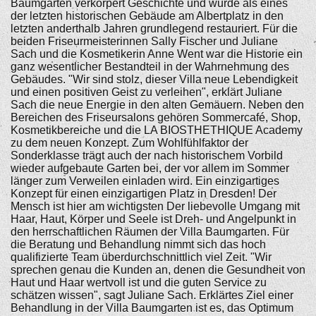
Baumgarten verkörpert Geschichte und wurde als eines
der letzten historischen Gebäude am Albertplatz in den
letzten anderthalb Jahren grundlegend restauriert. Für die
beiden Friseurmeisterinnen Sally Fischer und Juliane
Sach und die Kosmetikerin Anne Went war die Historie ein
ganz wesentlicher Bestandteil in der Wahrnehmung des
Gebäudes. "Wir sind stolz, dieser Villa neue Lebendigkeit
und einen positiven Geist zu verleihen", erklärt Juliane
Sach die neue Energie in den alten Gemäuern. Neben den
Bereichen des Friseursalons gehören Sommercafé, Shop,
Kosmetikbereiche und die LA BIOSTHETHIQUE Academy
zu dem neuen Konzept. Zum Wohlfühlfaktor der
Sonderklasse trägt auch der nach historischem Vorbild
wieder aufgebaute Garten bei, der vor allem im Sommer
länger zum Verweilen einladen wird. Ein einzigartiges
Konzept für einen einzigartigen Platz in Dresden! Der
Mensch ist hier am wichtigsten Der liebevolle Umgang mit
Haar, Haut, Körper und Seele ist Dreh- und Angelpunkt in
den herrschaftlichen Räumen der Villa Baumgarten. Für
die Beratung und Behandlung nimmt sich das hoch
qualifizierte Team überdurchschnittlich viel Zeit. "Wir
sprechen genau die Kunden an, denen die Gesundheit von
Haut und Haar wertvoll ist und die guten Service zu
schätzen wissen", sagt Juliane Sach. Erklärtes Ziel einer
Behandlung in der Villa Baumgarten ist es, das Optimum