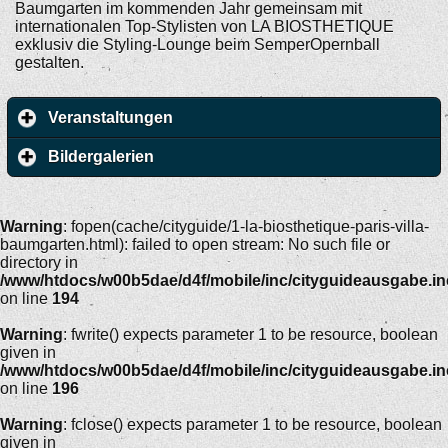
Baumgarten im kommenden Jahr gemeinsam mit
internationalen Top-Stylisten von LA BIOSTHETIQUE
exklusiv die Styling-Lounge beim SemperOpernball
gestalten.
Veranstaltungen
Bildergalerien
Warning
: fopen(cache/cityguide/1-la-biosthetique-paris-villa-
baumgarten.html): failed to open stream: No such file or
directory in
/www/htdocs/w00b5dae/d4f/mobile/inc/cityguideausgabe.i
on line
194
Warning
: fwrite() expects parameter 1 to be resource, boolean
given in
/www/htdocs/w00b5dae/d4f/mobile/inc/cityguideausgabe.i
on line
196
Warning
: fclose() expects parameter 1 to be resource, boolean
given in