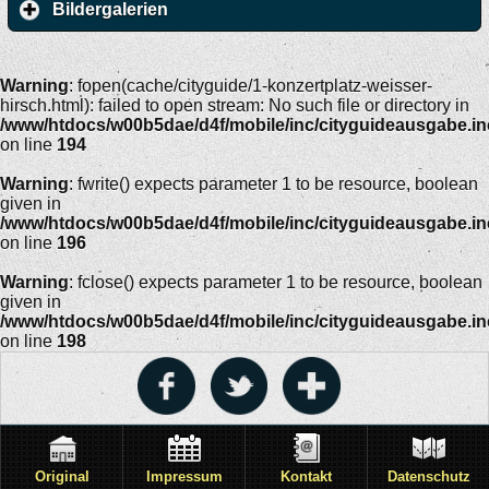
Bildergalerien
Warning
: fopen(cache/cityguide/1-konzertplatz-weisser-
hirsch.html): failed to open stream: No such file or directory in
/www/htdocs/w00b5dae/d4f/mobile/inc/cityguideausgabe.i
on line
194
Warning
: fwrite() expects parameter 1 to be resource, boolean
given in
/www/htdocs/w00b5dae/d4f/mobile/inc/cityguideausgabe.i
on line
196
Warning
: fclose() expects parameter 1 to be resource, boolean
given in
/www/htdocs/w00b5dae/d4f/mobile/inc/cityguideausgabe.i
on line
198
Original
Impressum
Kontakt
Datenschutz