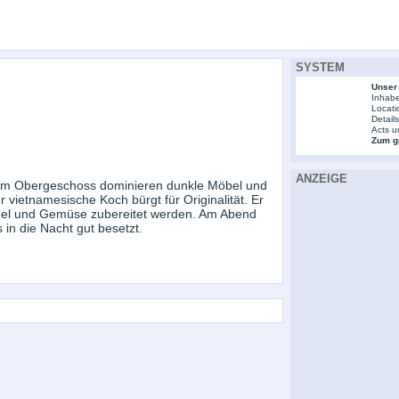
SYSTEM
Unser
Inhabe
Locati
Detail
Acts u
Zum gr
ANZEIGE
. Im Obergeschoss dominieren dunkle Möbel und
r vietnamesische Koch bürgt für Originalität. Er
flügel und Gemüse zubereitet werden. Am Abend
 in die Nacht gut besetzt.