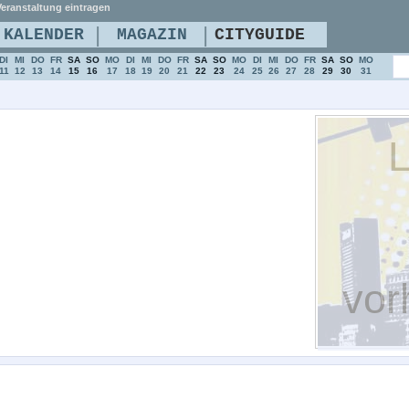
eranstaltung eintragen
|
|
KALENDER
MAGAZIN
CITYGUIDE
DI
MI
DO
FR
SA
SO
MO
DI
MI
DO
FR
SA
SO
MO
DI
MI
DO
FR
SA
SO
MO
11
12
13
14
15
16
17
18
19
20
21
22
23
24
25
26
27
28
29
30
31
L
vor