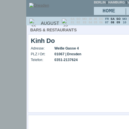
BERLIN
|
HAMBURG
|
V
|
HOME
SA
SO
MO
DI
MI
DO
FR
SA
SO
MO
AUGUST
01
02
03
04
05
06
07
08
09
10
BARS & RESTAURANTS
Kinh Do
Adresse:
Weiße Gasse 4
PLZ / Ort:
01067 | Dresden
Telefon:
0351-2137624