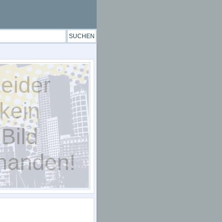
eider
kein
Bild
handen!