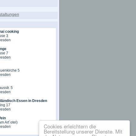
hai cooking
sse 3
resden
unge
sse 7
resden
auenkirche 5
resden
sstr. 5
resden
ailändisch Essen in Dresden
ing 17
resden
ein
am Art´otel)
Cookies erleichtern die
resden
Bereitstellung unserer Dienste. Mit