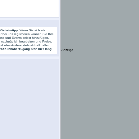
 Geheimtipp:
Wenn Sie sich als
r bei uns registrieren können Sie Ihre
ons und Events selbst hinzufügen,
s nachträglich bearbeiten und Preise,
nd alles Andere stets aktuell halten.
atis Inhaberzugang bitte hier lang.
Anzeige