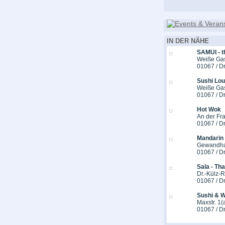
IN DER NÄHE
SAMUI - t
Weiße Ga
01067 / D
Sushi Lo
Weiße Ga
01067 / D
Hot Wok
An der Fr
01067 / D
Mandarin
Gewandhau
01067 / D
Sala - Th
Dr.-Külz-R
01067 / D
Sushi & W
Maxstr. 1(
01067 / D