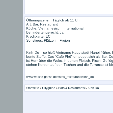
Öffnungszeiten: Täglich ab 11 Uhr
Art: Bar, Restaurant
Küche: Vietnamesisch, International
Behindertengerecht: Ja
Kreditkarte: EC
Sonstiges: Plätze im Freien
Kinh-Do – so hieß Vietnams Hauptstadt Hanoi früher
bunte Stoffe. Das "Café Phô" entpuppt sich als Bar. De
ist Herr über die Woks, in denen Fleisch, Fisch, Ge­
stehen Kerzen auf den Tischen und die Terrasse ist bis
www.weisse-gasse.de/cafes_restaurants/kinh_do
Startseite
Cityguide
Bars & Restaurants
Kinh Do
>
>
>