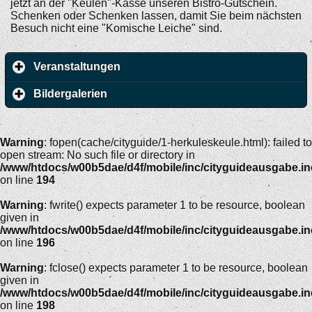
jetzt an der "Keulen"-Kasse unseren Bistro-Gutschein.
Schenken oder Schenken lassen, damit Sie beim nächsten
Besuch nicht eine "Komische Leiche" sind.
Veranstaltungen
Bildergalerien
Warning
: fopen(cache/cityguide/1-herkuleskeule.html): failed to
open stream: No such file or directory in
/www/htdocs/w00b5dae/d4f/mobile/inc/cityguideausgabe.i
on line
194
Warning
: fwrite() expects parameter 1 to be resource, boolean
given in
/www/htdocs/w00b5dae/d4f/mobile/inc/cityguideausgabe.i
on line
196
Warning
: fclose() expects parameter 1 to be resource, boolean
given in
/www/htdocs/w00b5dae/d4f/mobile/inc/cityguideausgabe.i
on line
198