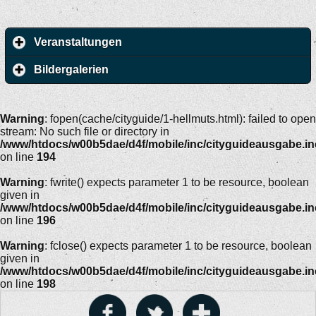
Veranstaltungen
Bildergalerien
Warning
: fopen(cache/cityguide/1-hellmuts.html): failed to open
stream: No such file or directory in
/www/htdocs/w00b5dae/d4f/mobile/inc/cityguideausgabe.i
on line
194
Warning
: fwrite() expects parameter 1 to be resource, boolean
given in
/www/htdocs/w00b5dae/d4f/mobile/inc/cityguideausgabe.i
on line
196
Warning
: fclose() expects parameter 1 to be resource, boolean
given in
/www/htdocs/w00b5dae/d4f/mobile/inc/cityguideausgabe.i
on line
198