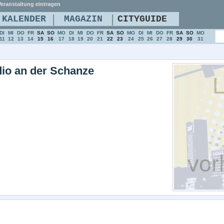
eranstaltung eintragen
|
|
KALENDER
MAGAZIN
CITYGUIDE
DI
MI
DO
FR
SA
SO
MO
DI
MI
DO
FR
SA
SO
MO
DI
MI
DO
FR
SA
SO
MO
11
12
13
14
15
16
17
18
19
20
21
22
23
24
25
26
27
28
29
30
31
io an der Schanze
L
vor