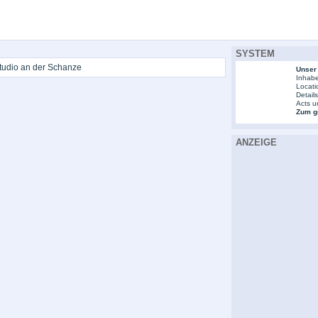
SYSTEM
tudio an der Schanze
Unser
Inhabe
Locati
Detail
Acts u
Zum gr
ANZEIGE