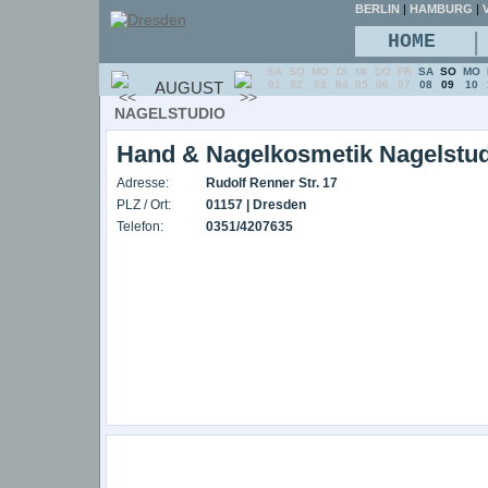
BERLIN
|
HAMBURG
|
V
|
HOME
SA
SO
MO
DI
MI
DO
FR
SA
SO
MO
AUGUST
01
02
03
04
05
06
07
08
09
10
NAGELSTUDIO
Hand & Nagelkosmetik Nagelstud
Adresse:
Rudolf Renner Str. 17
PLZ / Ort:
01157 | Dresden
Telefon:
0351/4207635