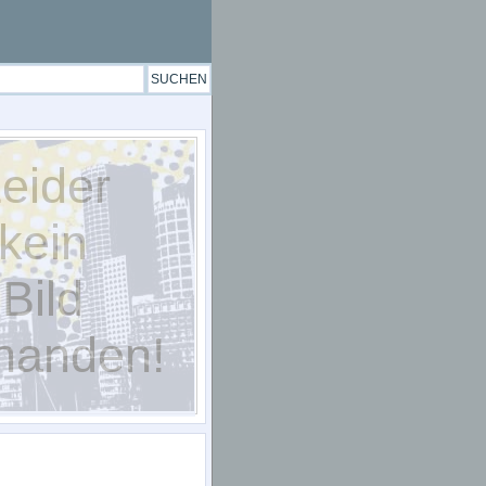
eider
kein
Bild
handen!