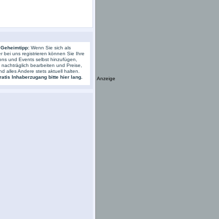
 Geheimtipp:
Wenn Sie sich als
r bei uns registrieren können Sie Ihre
ons und Events selbst hinzufügen,
s nachträglich bearbeiten und Preise,
nd alles Andere stets aktuell halten.
atis Inhaberzugang bitte hier lang.
Anzeige