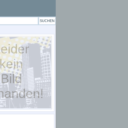
eider
kein
Bild
handen!