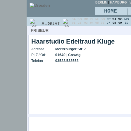
BERLIN
|
HAMBURG
|
V
|
HOME
SA
SO
MO
DI
MI
DO
FR
SA
SO
MO
AUGUST
01
02
03
04
05
06
07
08
09
10
FRISEUR
Haarstudio Edeltraud Kluge
Adresse:
Moritzburger Str. 7
PLZ / Ort:
01640 | Coswig
Telefon:
03523/533553