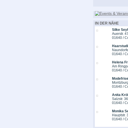
IN DER NÄHE
Silke Seyf
Auerstr. 4
01640 / C
Haarstudi
Naundorfer
01640 / C
Helena F
Am Ringpa
01640 / C
Modefrise
Moritzburg
01640 / C
Anita Krö
Salzstr. 36
01640 / C
Monika S
Hauptstr. 
01640 / C