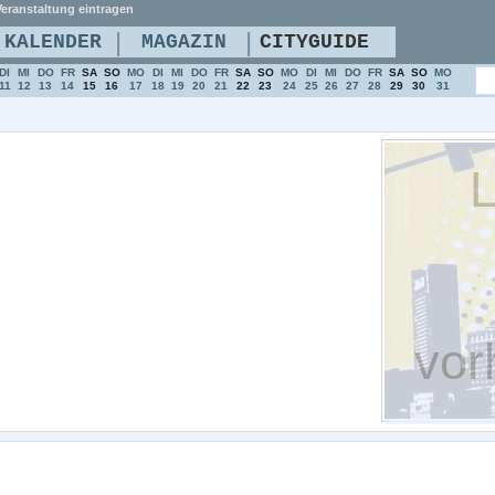
eranstaltung eintragen
|
|
KALENDER
MAGAZIN
CITYGUIDE
DI
MI
DO
FR
SA
SO
MO
DI
MI
DO
FR
SA
SO
MO
DI
MI
DO
FR
SA
SO
MO
11
12
13
14
15
16
17
18
19
20
21
22
23
24
25
26
27
28
29
30
31
L
vor