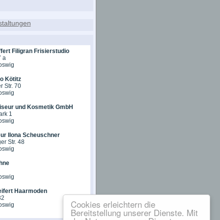
fert Filigran Frisierstudio
7 a
oswig
o Kötitz
 Str. 70
oswig
riseur und Kosmetik GmbH
rk 1
oswig
ur Ilona Scheuschner
er Str. 48
oswig
hne
oswig
eifert Haarmoden
32
Cookies erleichtern die
oswig
Bereitstellung unserer Dienste. Mit