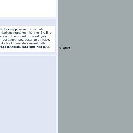
 Geheimtipp:
Wenn Sie sich als
r bei uns registrieren können Sie Ihre
ons und Events selbst hinzufügen,
s nachträglich bearbeiten und Preise,
nd alles Andere stets aktuell halten.
atis Inhaberzugang bitte hier lang.
Anzeige