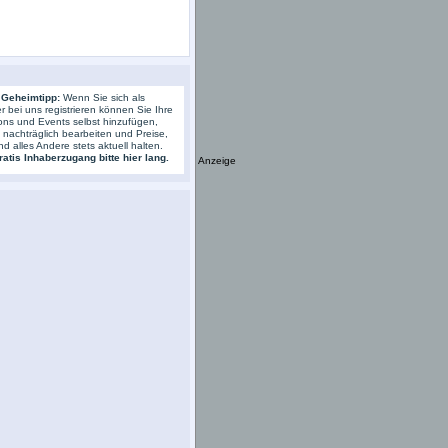
 Geheimtipp:
Wenn Sie sich als
r bei uns registrieren können Sie Ihre
ons und Events selbst hinzufügen,
s nachträglich bearbeiten und Preise,
nd alles Andere stets aktuell halten.
atis Inhaberzugang bitte hier lang.
Anzeige