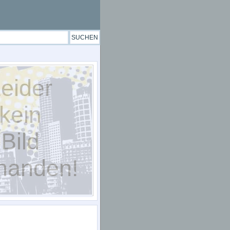
eider
kein
Bild
handen!