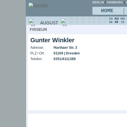
BERLIN
|
HAMBURG
|
V
|
HOME
SA
SO
MO
DI
MI
DO
FR
SA
SO
MO
AUGUST
01
02
03
04
05
06
07
08
09
10
FRISEUR
Gunter Winkler
Adresse:
Harthaer Str. 3
PLZ / Ort:
01169 | Dresden
Telefon:
0351/4111389