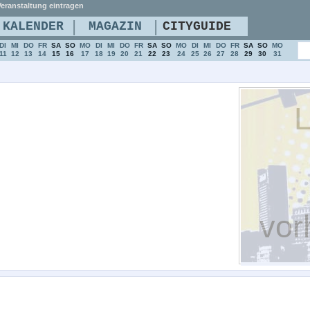
eranstaltung eintragen
|
|
KALENDER
MAGAZIN
CITYGUIDE
DI
MI
DO
FR
SA
SO
MO
DI
MI
DO
FR
SA
SO
MO
DI
MI
DO
FR
SA
SO
MO
11
12
13
14
15
16
17
18
19
20
21
22
23
24
25
26
27
28
29
30
31
L
vor