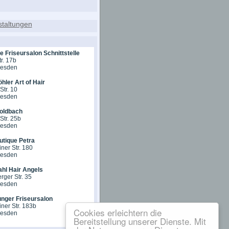
e Friseursalon Schnittstelle
r. 17b
resden
hler Art of Hair
Str. 10
resden
oldbach
Str. 25b
resden
utique Petra
ner Str. 180
resden
ahl Hair Angels
ger Str. 35
resden
nger Friseursalon
ner Str. 183b
Cookies erleichtern die
resden
Bereitstellung unserer Dienste. Mit