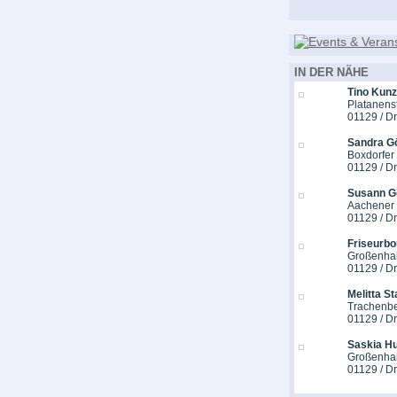
IN DER NÄHE
Tino Kunz
Platanenst
01129 / D
Sandra Gö
Boxdorfer 
01129 / D
Susann G
Aachener 
01129 / D
Friseurbo
Großenhai
01129 / D
Melitta St
Trachenber
01129 / D
Saskia Hu
Großenhai
01129 / D