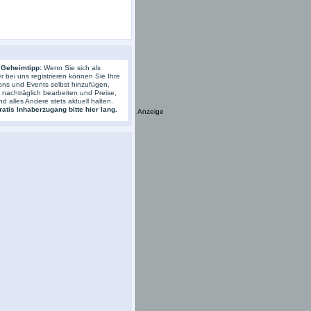
 Geheimtipp:
Wenn Sie sich als
r bei uns registrieren können Sie Ihre
ons und Events selbst hinzufügen,
s nachträglich bearbeiten und Preise,
nd alles Andere stets aktuell halten.
atis Inhaberzugang bitte hier lang.
Anzeige