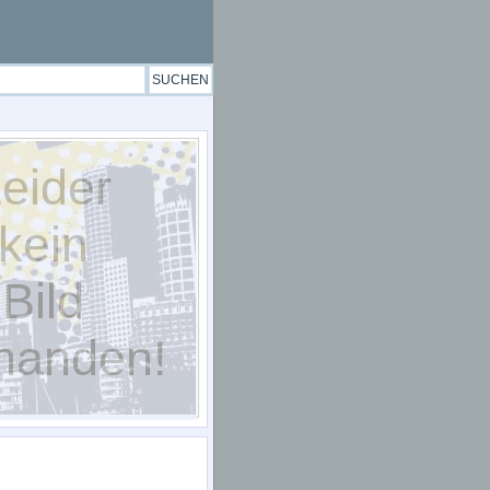
eider
kein
Bild
handen!