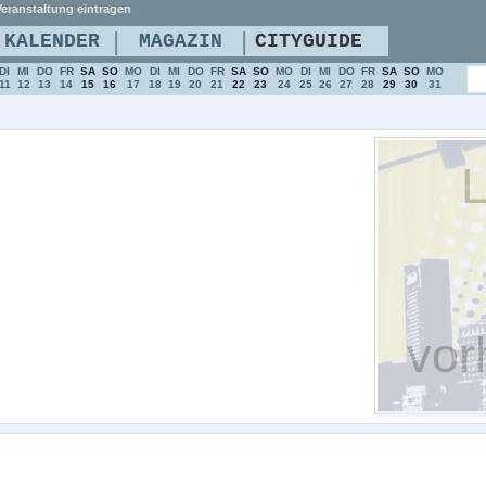
eranstaltung eintragen
|
|
KALENDER
MAGAZIN
CITYGUIDE
DI
MI
DO
FR
SA
SO
MO
DI
MI
DO
FR
SA
SO
MO
DI
MI
DO
FR
SA
SO
MO
11
12
13
14
15
16
17
18
19
20
21
22
23
24
25
26
27
28
29
30
31
L
vor