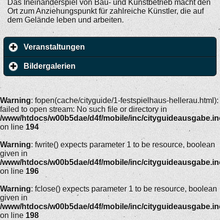
Das Ineinanderspiel von Bau- und Kunstbetrieb macht den
Ort zum Anziehungspunkt für zahlreiche Künstler, die auf
dem Gelände leben und arbeiten.
Veranstaltungen
Bildergalerien
Warning
: fopen(cache/cityguide/1-festspielhaus-hellerau.html):
failed to open stream: No such file or directory in
/www/htdocs/w00b5dae/d4f/mobile/inc/cityguideausgabe.i
on line
194
Warning
: fwrite() expects parameter 1 to be resource, boolean
given in
/www/htdocs/w00b5dae/d4f/mobile/inc/cityguideausgabe.i
on line
196
Warning
: fclose() expects parameter 1 to be resource, boolean
given in
/www/htdocs/w00b5dae/d4f/mobile/inc/cityguideausgabe.i
on line
198