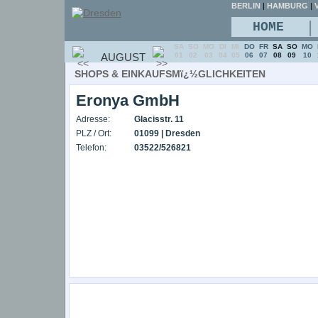
BERLIN
|
HAMBURG
|
V
|
HOME
SA
SO
MO
DI
MI
DO
FR
SA
SO
MO
AUGUST
01
02
03
04
05
06
07
08
09
10
SHOPS & EINKAUFSMï¿½GLICHKEITEN
Eronya GmbH
Adresse:
Glacisstr. 11
PLZ / Ort:
01099 | Dresden
Telefon:
03522/526821