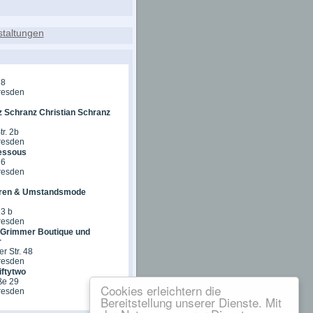
18
resden
z Schranz Christian Schranz
tr. 2b
resden
essous
16
resden
ren & Umstandsmode
13 b
resden
 Grimmer Boutique und
r
r Str. 48
resden
iftytwo
ße 29
Cookies erleichtern die
resden
Bereitstellung unserer Dienste. Mit