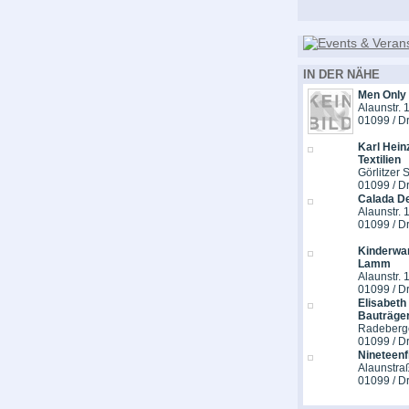
IN DER NÄHE
Men Only
Alaunstr. 
01099 / D
Karl Hein
Textilien
Görlitzer S
01099 / D
Calada D
Alaunstr. 
01099 / D
Kinderwa
Lamm
Alaunstr. 
01099 / D
Elisabeth
Bauträge
Radeberge
01099 / D
Nineteenf
Alaunstra
01099 / D