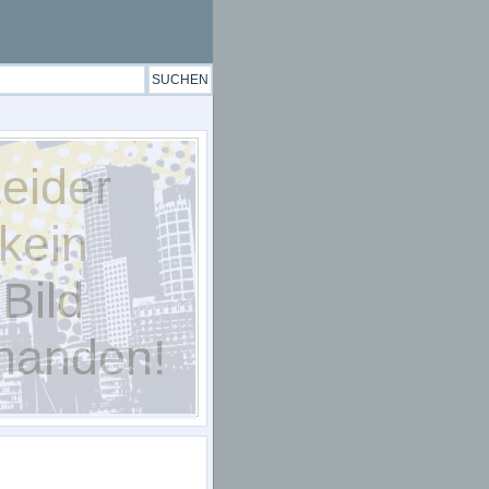
eider
kein
Bild
handen!