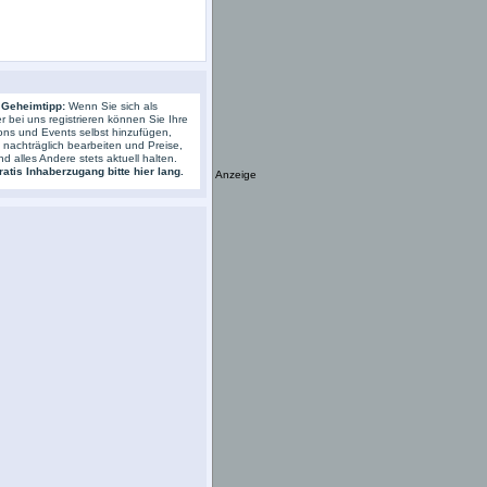
 Geheimtipp:
Wenn Sie sich als
r bei uns registrieren können Sie Ihre
ons und Events selbst hinzufügen,
s nachträglich bearbeiten und Preise,
nd alles Andere stets aktuell halten.
atis Inhaberzugang bitte hier lang.
Anzeige