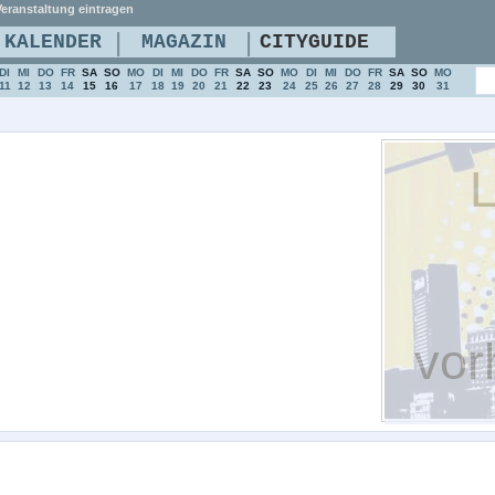
eranstaltung eintragen
|
|
KALENDER
MAGAZIN
CITYGUIDE
DI
MI
DO
FR
SA
SO
MO
DI
MI
DO
FR
SA
SO
MO
DI
MI
DO
FR
SA
SO
MO
11
12
13
14
15
16
17
18
19
20
21
22
23
24
25
26
27
28
29
30
31
L
vor