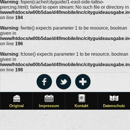
Warning
: fopen(cache/cityguide/1-east-side-tattoo-
piercing.html): failed to open stream: No such file or directory in
/www/htdocs/w00b5dae/d4f/mobile/inc/cityguideausgabe.i
on line
194
Warning
: fwrite() expects parameter 1 to be resource, boolean
given in
/www/htdocs/w00b5dae/d4f/mobile/inc/cityguideausgabe.i
on line
196
Warning
: fclose() expects parameter 1 to be resource, boolean
given in
/www/htdocs/w00b5dae/d4f/mobile/inc/cityguideausgabe.i
on line
198
Original
Impressum
Kontakt
Datenschutz