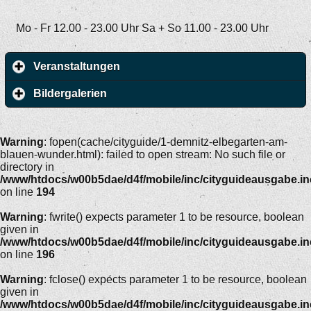
Mo - Fr 12.00 - 23.00 Uhr Sa + So 11.00 - 23.00 Uhr
Veranstaltungen
Bildergalerien
Warning
: fopen(cache/cityguide/1-demnitz-elbegarten-am-
blauen-wunder.html): failed to open stream: No such file or
directory in
/www/htdocs/w00b5dae/d4f/mobile/inc/cityguideausgabe.i
on line
194
Warning
: fwrite() expects parameter 1 to be resource, boolean
given in
/www/htdocs/w00b5dae/d4f/mobile/inc/cityguideausgabe.i
on line
196
Warning
: fclose() expects parameter 1 to be resource, boolean
given in
/www/htdocs/w00b5dae/d4f/mobile/inc/cityguideausgabe.i