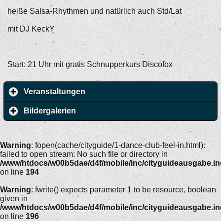
heiße Salsa-Rhythmen und natürlich auch Std/Lat
mit DJ KeckY
Start: 21 Uhr mit gratis Schnupperkurs Discofox
Veranstaltungen
Bildergalerien
Warning
: fopen(cache/cityguide/1-dance-club-feel-in.html):
failed to open stream: No such file or directory in
/www/htdocs/w00b5dae/d4f/mobile/inc/cityguideausgabe.i
on line
194
Warning
: fwrite() expects parameter 1 to be resource, boolean
given in
/www/htdocs/w00b5dae/d4f/mobile/inc/cityguideausgabe.i
on line
196