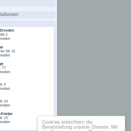
 Dresden
aße 2
resden
up
her Str. 31
resden
ge
. 77
resden
tr. 5
resden
tr. 14
resden
-Kneipe
tr. 15
Cookies erleichtern die
resden
Bereitstellung unserer Dienste. Mit