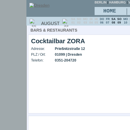
BERLIN
|
HAMBURG
|
V
|
HOME
SA
SO
MO
DI
MI
DO
FR
SA
SO
MO
AUGUST
01
02
03
04
05
06
07
08
09
10
BARS & RESTAURANTS
Cocktailbar ZORA
Adresse:
Prießnitzstraße 12
PLZ / Ort:
01099 | Dresden
Telefon:
0351-204720