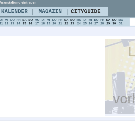
eranstaltung eintragen
|
|
KALENDER
MAGAZIN
CITYGUIDE
DI
MI
DO
FR
SA
SO
MO
DI
MI
DO
FR
SA
SO
MO
DI
MI
DO
FR
SA
SO
MO
11
12
13
14
15
16
17
18
19
20
21
22
23
24
25
26
27
28
29
30
31
L
vor