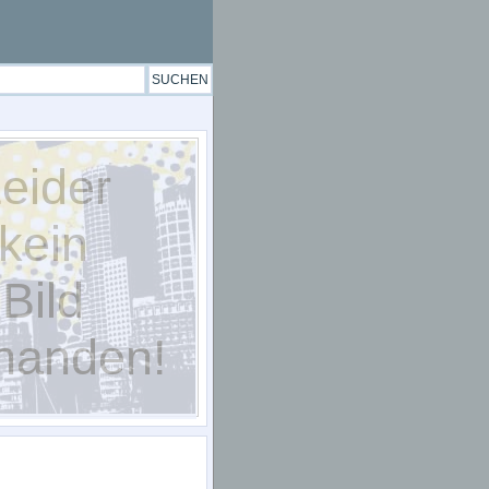
eider
kein
Bild
handen!