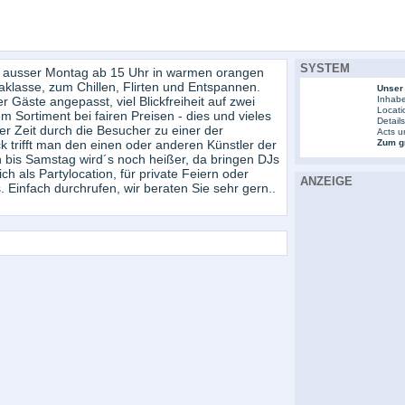
SYSTEM
ag ausser Montag ab 15 Uhr in warmen orangen
aklasse, zum Chillen, Flirten und Entspannen.
Unser
äste angepasst, viel Blickfreiheit auf zwei
Inhabe
Locati
 Sortiment bei fairen Preisen - dies und vieles
Detail
er Zeit durch die Besucher zu einer der
Acts u
 trifft man den einen oder anderen Künstler der
Zum gr
h bis Samstag wird´s noch heißer, da bringen DJs
ch als Partylocation, für private Feiern oder
ANZEIGE
infach durchrufen, wir beraten Sie sehr gern..