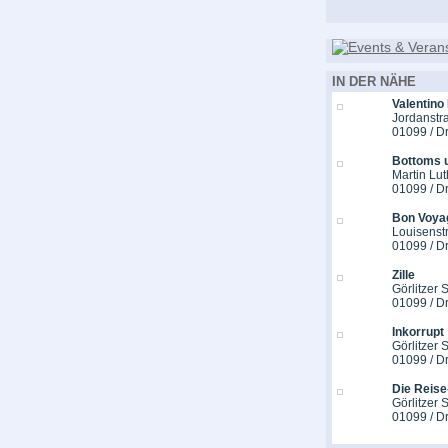
IN DER NÄHE
Valentino
Jordanstr
01099 / D
Bottoms 
Martin Lut
01099 / D
Bon Voya
Louisenstr
01099 / D
Zille
Görlitzer S
01099 / D
Inkorrupt
Görlitzer S
01099 / D
Die Reise
Görlitzer S
01099 / D