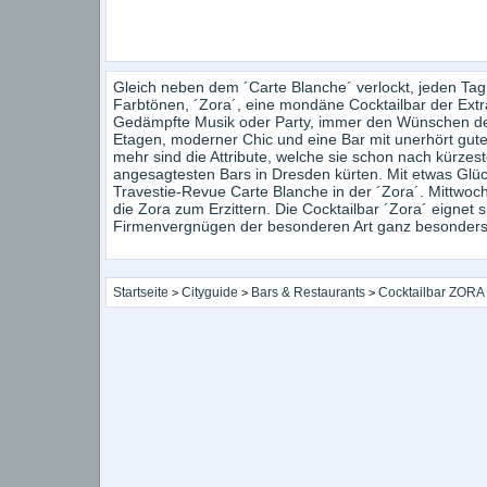
Gleich neben dem ´Carte Blanche´ verlockt, jeden T
Farbtönen, ´Zora´, eine mondäne Cocktailbar der Extr
Gedämpfte Musik oder Party, immer den Wünschen der G
Etagen, moderner Chic und eine Bar mit unerhört gutem
mehr sind die Attribute, welche sie schon nach kürzest
angesagtesten Bars in Dresden kürten. Mit etwas Glück
Travestie-Revue Carte Blanche in der ´Zora´. Mittwoc
die Zora zum Erzittern. Die Cocktailbar ´Zora´ eignet si
Firmenvergnügen der besonderen Art ganz besonders. E
Startseite
Cityguide
Bars & Restaurants
Cocktailbar ZORA
>
>
>