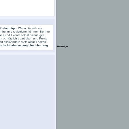
 Geheimtipp:
Wenn Sie sich als
r bei uns registrieren können Sie Ihre
ons und Events selbst hinzufügen,
s nachträglich bearbeiten und Preise,
nd alles Andere stets aktuell halten.
atis Inhaberzugang bitte hier lang.
Anzeige