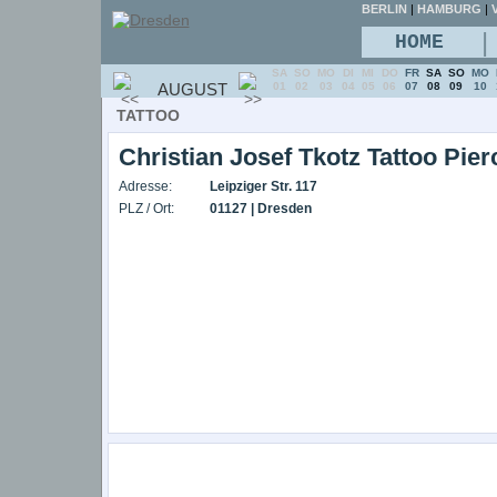
BERLIN
|
HAMBURG
|
V
|
HOME
SA
SO
MO
DI
MI
DO
FR
SA
SO
MO
AUGUST
01
02
03
04
05
06
07
08
09
10
TATTOO
Christian Josef Tkotz Tattoo Pie
Adresse:
Leipziger Str. 117
PLZ / Ort:
01127 | Dresden