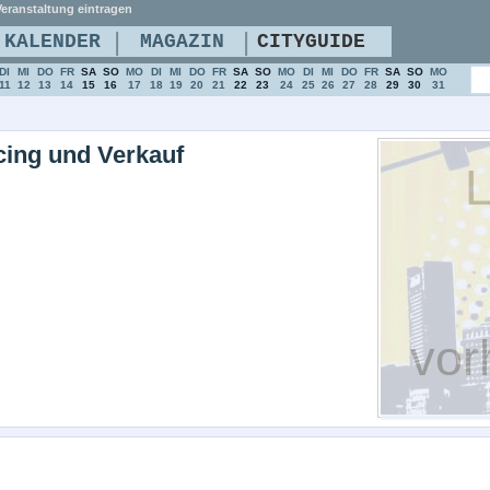
eranstaltung eintragen
|
|
KALENDER
MAGAZIN
CITYGUIDE
DI
MI
DO
FR
SA
SO
MO
DI
MI
DO
FR
SA
SO
MO
DI
MI
DO
FR
SA
SO
MO
11
12
13
14
15
16
17
18
19
20
21
22
23
24
25
26
27
28
29
30
31
rcing und Verkauf
L
vor