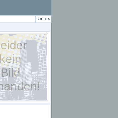
eider
kein
Bild
handen!