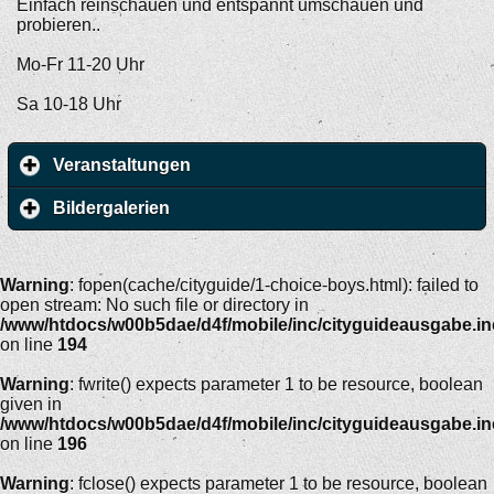
Einfach reinschauen und entspannt umschauen und
probieren..
Mo-Fr 11-20 Uhr
Sa 10-18 Uhr
Veranstaltungen
Bildergalerien
Warning
: fopen(cache/cityguide/1-choice-boys.html): failed to
open stream: No such file or directory in
/www/htdocs/w00b5dae/d4f/mobile/inc/cityguideausgabe.i
on line
194
Warning
: fwrite() expects parameter 1 to be resource, boolean
given in
/www/htdocs/w00b5dae/d4f/mobile/inc/cityguideausgabe.i
on line
196
Warning
: fclose() expects parameter 1 to be resource, boolean