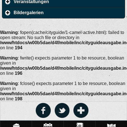
Veranstaltungen
Bildergalerien
Warning
: fopen(cache/cityguide/1-camel-active.html): failed to
open stream: No such file or directory in
/www/htdocs/w00b5dae/d4f/mobile/inc/cityguideausgabe.i
on line
194
Warning
: fwrite() expects parameter 1 to be resource, boolean
given in
/www/htdocs/w00b5dae/d4f/mobile/inc/cityguideausgabe.i
on line
196
Warning
: fclose() expects parameter 1 to be resource, boolean
given in
/www/htdocs/w00b5dae/d4f/mobile/inc/cityguideausgabe.i
on line
198