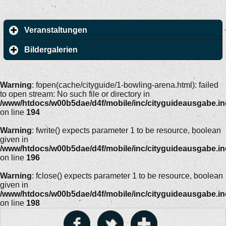
Veranstaltungen
Bildergalerien
Warning
: fopen(cache/cityguide/1-bowling-arena.html): failed
to open stream: No such file or directory in
/www/htdocs/w00b5dae/d4f/mobile/inc/cityguideausgabe.i
on line
194
Warning
: fwrite() expects parameter 1 to be resource, boolean
given in
/www/htdocs/w00b5dae/d4f/mobile/inc/cityguideausgabe.i
on line
196
Warning
: fclose() expects parameter 1 to be resource, boolean
given in
/www/htdocs/w00b5dae/d4f/mobile/inc/cityguideausgabe.i
on line
198