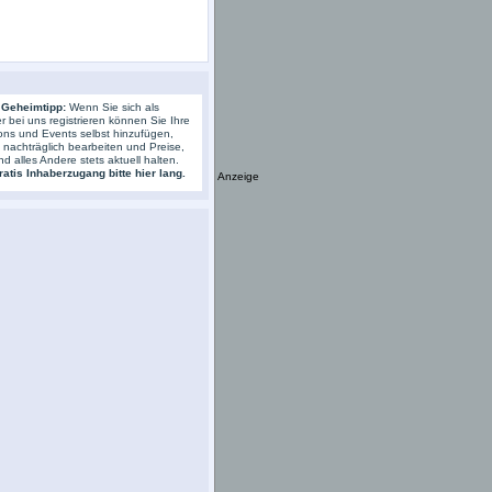
 Geheimtipp:
Wenn Sie sich als
r bei uns registrieren können Sie Ihre
ons und Events selbst hinzufügen,
s nachträglich bearbeiten und Preise,
nd alles Andere stets aktuell halten.
atis Inhaberzugang bitte hier lang.
Anzeige