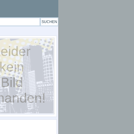
eider
kein
Bild
handen!