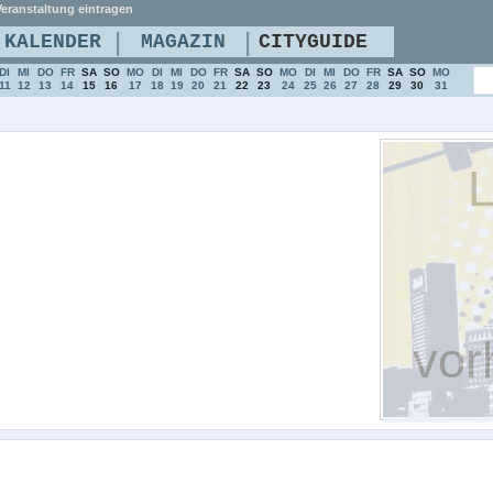
eranstaltung eintragen
|
|
KALENDER
MAGAZIN
CITYGUIDE
DI
MI
DO
FR
SA
SO
MO
DI
MI
DO
FR
SA
SO
MO
DI
MI
DO
FR
SA
SO
MO
11
12
13
14
15
16
17
18
19
20
21
22
23
24
25
26
27
28
29
30
31
L
vor