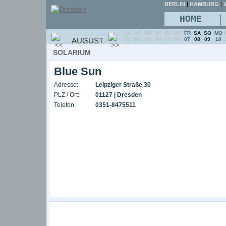
BERLIN
|
HAMBURG
|
V
|
HOME
SA
SO
MO
DI
MI
DO
FR
SA
SO
MO
AUGUST
01
02
03
04
05
06
07
08
09
10
SOLARIUM
Blue Sun
Adresse:
Leipziger Straße 30
PLZ / Ort:
01127 | Dresden
Telefon:
0351-8475511