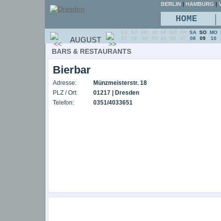
BERLIN
|
HAMBURG
|
V
|
HOME
SA
SO
MO
DI
MI
DO
FR
SA
SO
MO
AUGUST
01
02
03
04
05
06
07
08
09
10
BARS & RESTAURANTS
Bierbar
Adresse:
Münzmeisterstr. 18
PLZ / Ort:
01217 | Dresden
Telefon:
0351/4033651