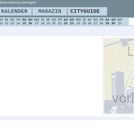
eranstaltung eintragen
|
|
KALENDER
MAGAZIN
CITYGUIDE
DI
MI
DO
FR
SA
SO
MO
DI
MI
DO
FR
SA
SO
MO
DI
MI
DO
FR
SA
SO
MO
11
12
13
14
15
16
17
18
19
20
21
22
23
24
25
26
27
28
29
30
31
L
vor