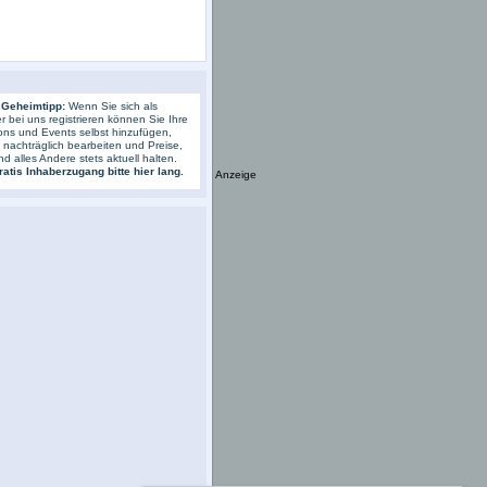
 Geheimtipp:
Wenn Sie sich als
r bei uns registrieren können Sie Ihre
ons und Events selbst hinzufügen,
s nachträglich bearbeiten und Preise,
nd alles Andere stets aktuell halten.
atis Inhaberzugang bitte hier lang.
Anzeige