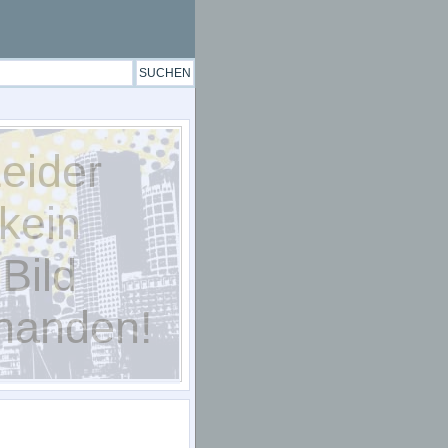
eider
kein
Bild
handen!