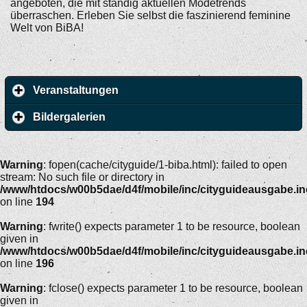
angeboten, die mit ständig aktuellen Modetrends
überraschen. Erleben Sie selbst die faszinierend feminine
Welt von BiBA!
Veranstaltungen
Bildergalerien
Warning
: fopen(cache/cityguide/1-biba.html): failed to open
stream: No such file or directory in
/www/htdocs/w00b5dae/d4f/mobile/inc/cityguideausgabe.i
on line
194
Warning
: fwrite() expects parameter 1 to be resource, boolean
given in
/www/htdocs/w00b5dae/d4f/mobile/inc/cityguideausgabe.i
on line
196
Warning
: fclose() expects parameter 1 to be resource, boolean
given in