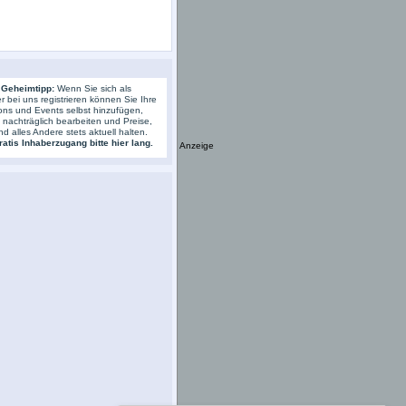
 Geheimtipp:
Wenn Sie sich als
r bei uns registrieren können Sie Ihre
ons und Events selbst hinzufügen,
s nachträglich bearbeiten und Preise,
nd alles Andere stets aktuell halten.
atis Inhaberzugang bitte hier lang.
Anzeige