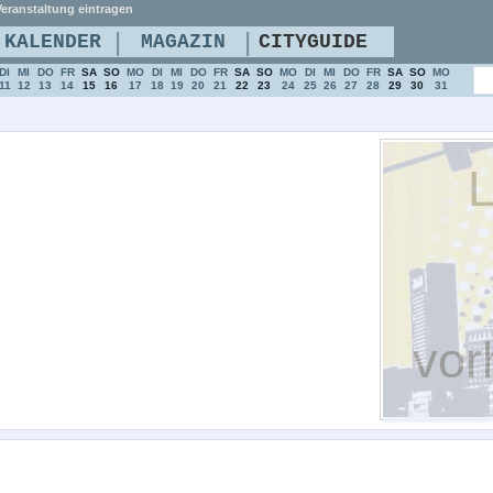
eranstaltung eintragen
|
|
KALENDER
MAGAZIN
CITYGUIDE
DI
MI
DO
FR
SA
SO
MO
DI
MI
DO
FR
SA
SO
MO
DI
MI
DO
FR
SA
SO
MO
11
12
13
14
15
16
17
18
19
20
21
22
23
24
25
26
27
28
29
30
31
L
vor