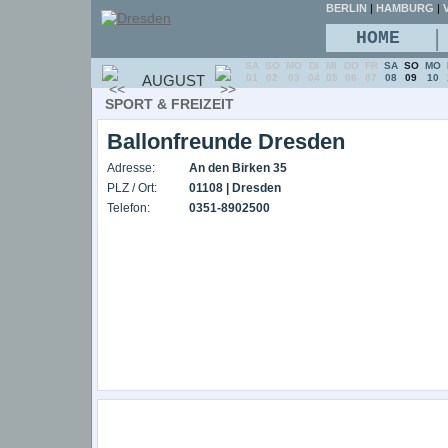
BERLIN
|
HAMBURG
|
V
|
HOME
SA
SO
MO
DI
MI
DO
FR
SA
SO
MO
AUGUST
01
02
03
04
05
06
07
08
09
10
SPORT & FREIZEIT
Ballonfreunde Dresden
Adresse:
An den Birken 35
PLZ / Ort:
01108 | Dresden
Telefon:
0351-8902500