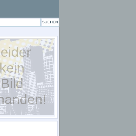
eider
kein
Bild
handen!