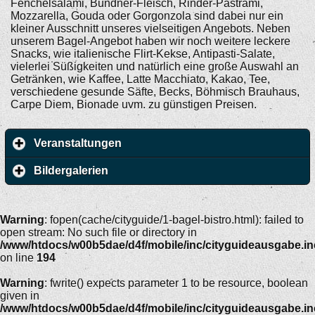
Fenchelsalami, Bündner-Fleisch, Rinder-Pastrami,
Mozzarella, Gouda oder Gorgonzola sind dabei nur ein
kleiner Ausschnitt unseres vielseitigen Angebots. Neben
unserem Bagel-Angebot haben wir noch weitere leckere
Snacks, wie italienische Flirt-Kekse, Antipasti-Salate,
vielerlei Süßigkeiten und natürlich eine große Auswahl an
Getränken, wie Kaffee, Latte Macchiato, Kakao, Tee,
verschiedene gesunde Säfte, Becks, Böhmisch Brauhaus,
Carpe Diem, Bionade uvm. zu günstigen Preisen.
Veranstaltungen
Bildergalerien
Warning
: fopen(cache/cityguide/1-bagel-bistro.html): failed to
open stream: No such file or directory in
/www/htdocs/w00b5dae/d4f/mobile/inc/cityguideausgabe.i
on line
194
Warning
: fwrite() expects parameter 1 to be resource, boolean
given in
/www/htdocs/w00b5dae/d4f/mobile/inc/cityguideausgabe.i