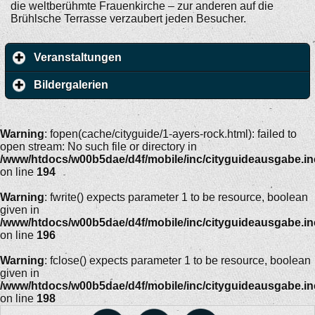
die weltberühmte Frauenkirche – zur anderen auf die
Brühlsche Terrasse verzaubert jeden Besucher.
Veranstaltungen
Bildergalerien
Warning
: fopen(cache/cityguide/1-ayers-rock.html): failed to
open stream: No such file or directory in
/www/htdocs/w00b5dae/d4f/mobile/inc/cityguideausgabe.i
on line
194
Warning
: fwrite() expects parameter 1 to be resource, boolean
given in
/www/htdocs/w00b5dae/d4f/mobile/inc/cityguideausgabe.i
on line
196
Warning
: fclose() expects parameter 1 to be resource, boolean
given in
/www/htdocs/w00b5dae/d4f/mobile/inc/cityguideausgabe.i
on line
198