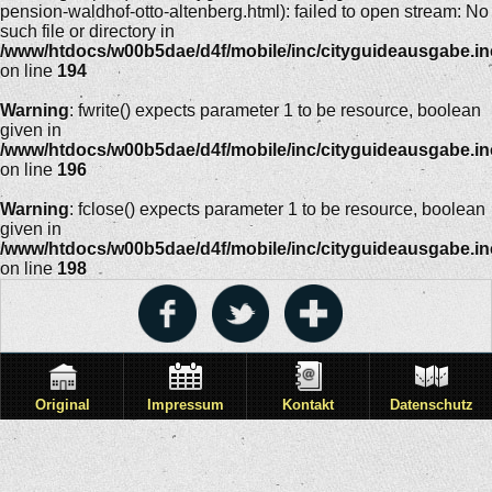
pension-waldhof-otto-altenberg.html): failed to open stream: No
such file or directory in
/www/htdocs/w00b5dae/d4f/mobile/inc/cityguideausgabe.i
on line
194
Warning
: fwrite() expects parameter 1 to be resource, boolean
given in
/www/htdocs/w00b5dae/d4f/mobile/inc/cityguideausgabe.i
on line
196
Warning
: fclose() expects parameter 1 to be resource, boolean
given in
/www/htdocs/w00b5dae/d4f/mobile/inc/cityguideausgabe.i
on line
198
Original
Impressum
Kontakt
Datenschutz