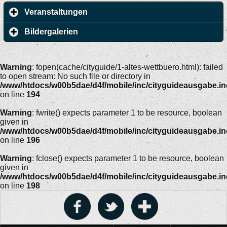
Veranstaltungen
Bildergalerien
Warning
: fopen(cache/cityguide/1-altes-wettbuero.html): failed
to open stream: No such file or directory in
/www/htdocs/w00b5dae/d4f/mobile/inc/cityguideausgabe.i
on line
194
Warning
: fwrite() expects parameter 1 to be resource, boolean
given in
/www/htdocs/w00b5dae/d4f/mobile/inc/cityguideausgabe.i
on line
196
Warning
: fclose() expects parameter 1 to be resource, boolean
given in
/www/htdocs/w00b5dae/d4f/mobile/inc/cityguideausgabe.i
on line
198