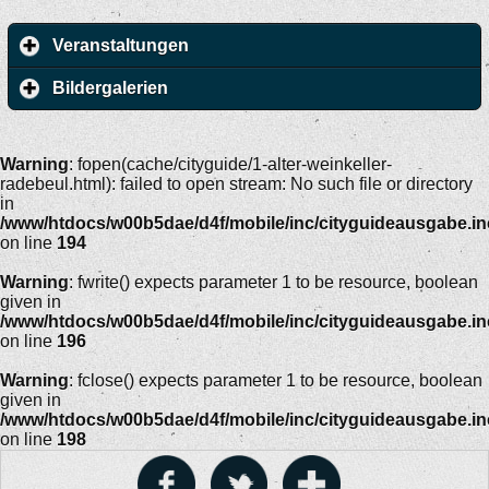
Veranstaltungen
Bildergalerien
Warning
: fopen(cache/cityguide/1-alter-weinkeller-
radebeul.html): failed to open stream: No such file or directory
in
/www/htdocs/w00b5dae/d4f/mobile/inc/cityguideausgabe.i
on line
194
Warning
: fwrite() expects parameter 1 to be resource, boolean
given in
/www/htdocs/w00b5dae/d4f/mobile/inc/cityguideausgabe.i
on line
196
Warning
: fclose() expects parameter 1 to be resource, boolean
given in
/www/htdocs/w00b5dae/d4f/mobile/inc/cityguideausgabe.i
on line
198