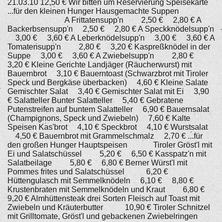
21.03.10 12,50 € Wir bitten um Reservierung Speisekarte
...für den kleinen Hunger Hausgemachte Suppen
A Frittatensupp'n 2,50 € 2,80 € A
Backerbsensupp'n 2,50 € 2,80 € A Speckknödelsupp'n
3,00 € 3,60 € A Leberknödelsupp'n 3,00 € 3,60 € A
Tomatensupp'n 2,80 € 3,20 € Kaspreßknödel in der
Suppe 3,00 € 3,60 € A Zwiebelsupp'n 2,80 €
3,20 € Kleine Gerichte Landjäger (Räucherwurst) mit
Bauernbrot 3,10 € Bauerntoast (Schwarzbrot mit Tiroler
Speck und Bergkäse überbacken) 4,60 € Kleine Salate
Gemischter Salat 3,40 € Gemischter Salat mit Ei 3,90
€ Salatteller Bunter Salatteller 5,40 € Gebratene
Putenstreifen auf buntem Salatteller 6,90 € Bauernsalat
(Champignons, Speck und Zwiebeln) 7,60 € Kalte
Speisen Kas'brot 4,10 € Speckbrot 4,10 € Wurstsalat
4,50 € Bauernbrot mit Grammelschmalz 2,70 € ...für
den großen Hunger Hauptspeisen Tiroler Gröst'l mit
Ei und Salatschüssel 5,20 € 6,50 € Kasspatz'n mit
Salatbeilage 5,80 € 6,80 € Berner Würst'l mit
Pommes frites und Salatschüssel 6,20 €
Hüttengulasch mit Semmelknödeln 6,10 € 8,80 €
Krustenbraten mit Semmelknödeln und Kraut 6,80 €
9,20 € Almhüttensteak drei Sorten Fleisch auf Toast mit
Zwiebeln und Kräuterbutter 10,90 € Tiroler Schnitzel
mit Grilltomate, Gröst'l und gebackenen Zwiebelringen