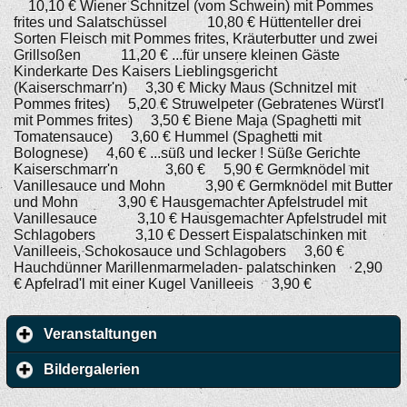
10,10 € Wiener Schnitzel (vom Schwein) mit Pommes
frites und Salatschüssel 10,80 € Hüttenteller drei
Sorten Fleisch mit Pommes frites, Kräuterbutter und zwei
Grillsoßen 11,20 € ...für unsere kleinen Gäste
Kinderkarte Des Kaisers Lieblingsgericht
(Kaiserschmarr'n) 3,30 € Micky Maus (Schnitzel mit
Pommes frites) 5,20 € Struwelpeter (Gebratenes Würst'l
mit Pommes frites) 3,50 € Biene Maja (Spaghetti mit
Tomatensauce) 3,60 € Hummel (Spaghetti mit
Bolognese) 4,60 € ...süß und lecker ! Süße Gerichte
Kaiserschmarr'n 3,60 € 5,90 € Germknödel mit
Vanillesauce und Mohn 3,90 € Germknödel mit Butter
und Mohn 3,90 € Hausgemachter Apfelstrudel mit
Vanillesauce 3,10 € Hausgemachter Apfelstrudel mit
Schlagobers 3,10 € Dessert Eispalatschinken mit
Vanilleeis, Schokosauce und Schlagobers 3,60 €
Hauchdünner Marillenmarmeladen- palatschinken 2,90
€ Apfelrad'l mit einer Kugel Vanilleeis 3,90 €
Veranstaltungen
Bildergalerien