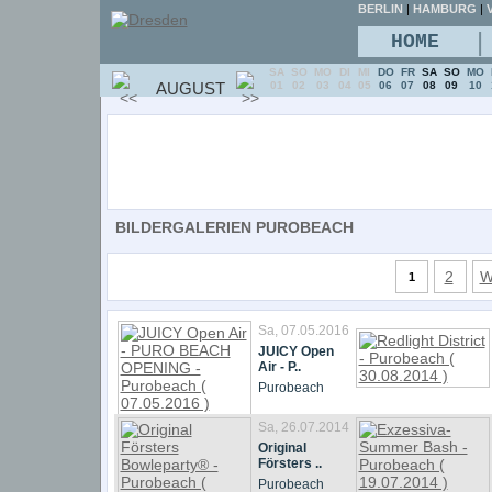
BERLIN
|
HAMBURG
|
V
|
HOME
SA
SO
MO
DI
MI
DO
FR
SA
SO
MO
AUGUST
01
02
03
04
05
06
07
08
09
10
BILDERGALERIEN PUROBEACH
2
W
1
Sa, 07.05.2016
JUICY Open
Air - P..
Purobeach
Sa, 26.07.2014
Original
Försters ..
Purobeach