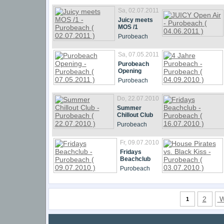
Sa, 02.07.2011
Juicy meets
MOS /1
Purobeach
Sa, 07.05.2011
Purobeach
Opening
Purobeach
Do, 22.07.2010
Summer
Chillout Club
Purobeach
Fr, 09.07.2010
Fridays
Beachclub
Purobeach
2
W
1