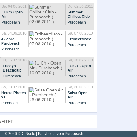
Sa, 04.06.2011
Do, 02.06.2011
JUICY Open
Summer
Air
Chillout Club
Purobeach
Purobeach
Sa, 04.09.2010
Sa, 07.08.2010
4 Jahre
Erdbeerdisco
Purobeach
Purobeach
Purobeach
Fr, 16.07.2010
Sa, 10.07.2010
Fridays
JUICY - Open
Beachclub
Air
Purobeach
Purobeach
Sa, 03.07.2010
Sa, 26.06.2010
House Pirates
Salsa Open
vs. ..
Air
Purobeach
Purobeach
EITER
© 2026 DD-INside | Partybilder vom Purobeach