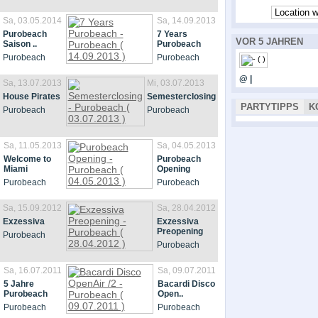
Sa, 03.05.2014
Sa, 14.09.2013
Purobeach
7 Years
VOR 5 JAHREN
Saison ..
Purobeach
Purobeach
Purobeach
@ |
Sa, 13.07.2013
Mi, 03.07.2013
House Pirates
Semesterclosing
PARTYTIPPS
K
Purobeach
Purobeach
Sa, 11.05.2013
Sa, 04.05.2013
Welcome to
Purobeach
Miami
Opening
Purobeach
Purobeach
Sa, 15.09.2012
Sa, 28.04.2012
Exzessiva
Exzessiva
Preopening
Purobeach
Purobeach
Sa, 16.07.2011
Sa, 09.07.2011
5 Jahre
Bacardi Disco
Purobeach
Open..
Purobeach
Purobeach