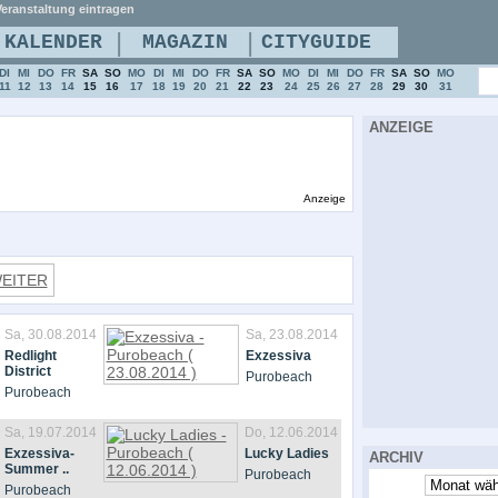
eranstaltung eintragen
|
|
KALENDER
MAGAZIN
CITYGUIDE
DI
MI
DO
FR
SA
SO
MO
DI
MI
DO
FR
SA
SO
MO
DI
MI
DO
FR
SA
SO
MO
11
12
13
14
15
16
17
18
19
20
21
22
23
24
25
26
27
28
29
30
31
ANZEIGE
Anzeige
EITER
Sa, 30.08.2014
Sa, 23.08.2014
Redlight
Exzessiva
District
Purobeach
Purobeach
Sa, 19.07.2014
Do, 12.06.2014
Exzessiva-
Lucky Ladies
ARCHIV
Summer ..
Purobeach
Purobeach