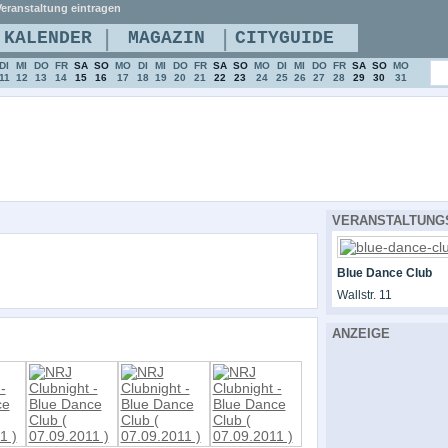
eranstaltung eintragen
|
|
KALENDER
MAGAZIN
CITYGUIDE
DI
MI
DO
FR
SA
SO
MO
DI
MI
DO
FR
SA
SO
MO
DI
MI
DO
FR
SA
SO
MO
11
12
13
14
15
16
17
18
19
20
21
22
23
24
25
26
27
28
29
30
31
VERANSTALTUNG
Blue Dance Club
Wallstr. 11
ANZEIGE