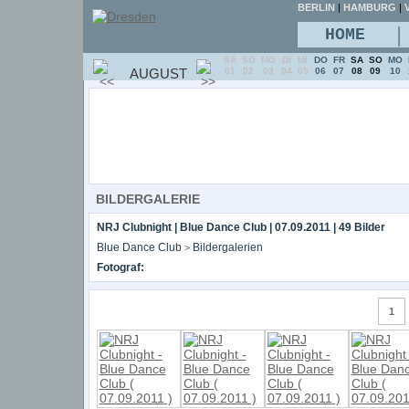
BERLIN
|
HAMBURG
|
V
|
HOME
SA
SO
MO
DI
MI
DO
FR
SA
SO
MO
AUGUST
01
02
03
04
05
06
07
08
09
10
BILDERGALERIE
NRJ Clubnight | Blue Dance Club | 07.09.2011 | 49 Bilder
Blue Dance Club
Bildergalerien
>
Fotograf:
1