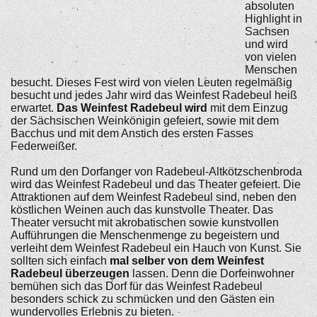
absoluten
Highlight in
Sachsen
und wird
von vielen
Menschen
besucht. Dieses Fest wird von vielen Leuten regelmäßig
besucht und jedes Jahr wird das Weinfest Radebeul heiß
erwartet.
Das Weinfest Radebeul wird
mit dem Einzug
der Sächsischen Weinkönigin gefeiert, sowie mit dem
Bacchus und mit dem Anstich des ersten Fasses
Federweißer.
Rund um den Dorfanger von Radebeul-Altkötzschenbroda
wird das Weinfest Radebeul und das Theater gefeiert. Die
Attraktionen auf dem Weinfest Radebeul sind, neben den
köstlichen Weinen auch das kunstvolle Theater. Das
Theater versucht mit akrobatischen sowie kunstvollen
Aufführungen die Menschenmenge zu begeistern und
verleiht dem Weinfest Radebeul ein Hauch von Kunst. Sie
sollten sich einfach
mal selber von dem Weinfest
Radebeul überzeugen
lassen. Denn die Dorfeinwohner
bemühen sich das Dorf für das Weinfest Radebeul
besonders schick zu schmücken und den Gästen ein
wundervolles Erlebnis zu bieten.