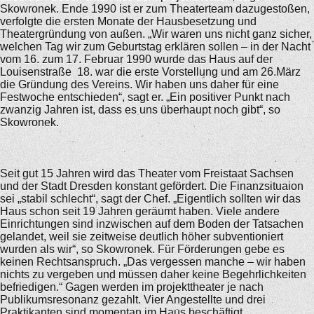
Skowronek. Ende 1990 ist er zum Theaterteam dazugestoßen,
verfolgte die ersten Monate der Hausbesetzung und
Theatergründung von außen. „Wir waren uns nicht ganz sicher,
welchen Tag wir zum Geburtstag erklären sollen – in der Nacht
vom 16. zum 17. Februar 1990 wurde das Haus auf der
Louisenstraße 18. war die erste Vorstellung und am 26.März
die Gründung des Vereins. Wir haben uns daher für eine
Festwoche entschieden“, sagt er. „Ein positiver Punkt nach
zwanzig Jahren ist, dass es uns überhaupt noch gibt“, so
Skowronek.
Seit gut 15 Jahren wird das Theater vom Freistaat Sachsen
und der Stadt Dresden konstant gefördert. Die Finanzsituaion
sei „stabil schlecht“, sagt der Chef. „Eigentlich sollten wir das
Haus schon seit 19 Jahren geräumt haben. Viele andere
Einrichtungen sind inzwischen auf dem Boden der Tatsachen
gelandet, weil sie zeitweise deutlich höher subventioniert
wurden als wir“, so Skowronek. Für Förderungen gebe es
keinen Rechtsanspruch. „Das vergessen manche – wir haben
nichts zu vergeben und müssen daher keine Begehrlichkeiten
befriedigen.“ Gagen werden im projekttheater je nach
Publikumsresonanz gezahlt. Vier Angestellte und drei
Praktikanten sind momentan im Haus beschäftigt.