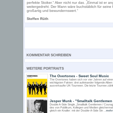
perfekte Stoiker.“ Aber nicht nur das. „Einmal ist er
weitergedreht. Der Mann wäre buchstäblich für seine K
großartig und bewundernswert.“
Steffen Rüth
KOMMENTAR SCHREIBEN
WEITERE PORTRAITS
The Overtones - Sweet Soul Music
The Overtones haben sich vor vier Jahren auf eine
wichtigsten Fakten: drei aufeinander folgende Alben
ausverkaufte UK-Tourneen. Die letzte Tournee zählt a
Jesper Munk - "Smalltalk Gentlemen
Double A-Side Single „Smalltalk Gentlemen / Cour
des von Publikum, Kollegen und Medien gleicherm
gleich ein Knaller: mit der Double-A-Side Sin ...
mehr