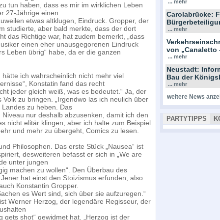
... mehr
t zu tun haben, dass es mir im wirklichen Leben
er 27-Jährige einen
Carolabrücke: F
eilen etwas altklugen, Eindruck. Gropper, der
Bürgerbeteiligu
studierte, aber bald merkte, dass der dort
... mehr
cht das Richtige war, hat zudem bemerkt, „dass
Verkehrseinsc
musiker einen eher unausgegorenen Eindruck
von „Canaletto 
rs Leben übrig“ habe, da er die ganzen
... mehr
Neustadt: Info
hätte ich wahrscheinlich nicht mehr viel
Bau der Königs
ernisse“, Konstatin fand das recht
... mehr
ht jeder gleich weiß, was es bedeutet.“ Ja, der
weitere News anze
 Volk zu bringen. „Irgendwo las ich neulich über
es Landes zu heben. Das
in Niveau nur deshalb abzusenken, damit ich den
PARTYTIPPS
K
nicht elitär klingen, aber ich halte zum Beispiel
mehr und mehr zu übergeht, Comics zu lesen.
 und Philosophen. Das erste Stück „Nausea“ ist
iriert, desweiteren befasst er sich in „We are
de unter jungen
ngig machen zu wollen“. Den Überbau des
Jener hat einst den Stoizismus erfunden, also
h auch Konstantin Gropper.
achen es Wert sind, sich über sie aufzuregen.“
 ist Werner Herzog, der legendäre Regisseur, der
ushalten
gets shot“ gewidmet hat. „Herzog ist der