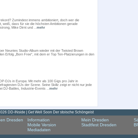
ltrekord? Zumindest immens ambitioniert, doch wer die
weiß, dass für sie die höchsten Ambitionen gerade
trong, Mike Dirnt und ...
mehr
er Neuntes Studio-Album wieder mit der Twisted Brown
n Erfolg „Born Free“, mit dem er Top Ten-Platzierungen in den
-DJs in Europa: Mit mehr als 100 Gigs pro Jahr in
fragtesten DJs der Szene. Seine Skillz zeigt er nicht nur jede
DJ-Battles, Industrie-Events ...
mehr
026 DD-INside | Get Well Soon Der stoische Schöngeist
gen Dresden
Information
Mein Dresden
Sä
Mobile Version
Stadtfest Dresden
B
Mediadaten