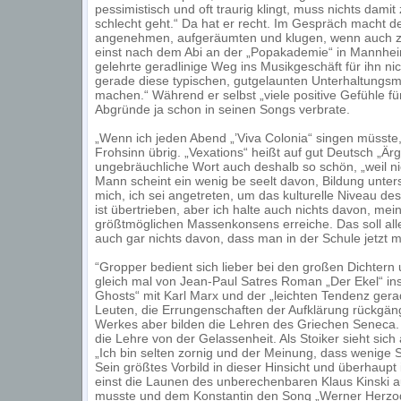
pessimistisch und oft traurig klingt, muss nichts dami
schlecht geht.“ Da hat er recht. Im Gespräch macht d
angenehmen, aufgeräumten und klugen, wenn auch zuw
einst nach dem Abi an der „Popakademie“ in Mannheim 
gelehrte geradlinige Weg ins Musikgeschäft für ihn ni
gerade diese typischen, gutgelaunten Unterhaltungs
machen.“ Während er selbst „viele positive Gefühle fü
Abgründe ja schon in seinen Songs verbrate.
„Wenn ich jeden Abend „’Viva Colonia“ singen müsste, 
Frohsinn übrig. „Vexations“ heißt auf gut Deutsch „Ärg
ungebräuchliche Wort auch deshalb so schön, „weil nic
Mann scheint ein wenig be seelt davon, Bildung unters
mich, ich sei angetreten, um das kulturelle Niveau d
ist übertrieben, aber ich halte auch nichts davon, me
größtmöglichen Massenkonsens erreiche. Das soll alles 
auch gar nichts davon, dass man in der Schule jetzt 
“Gropper bedient sich lieber bei den großen Dichtern
gleich mal von Jean-Paul Satres Roman „Der Ekel“ insp
Ghosts“ mit Karl Marx und der „leichten Tendenz gera
Leuten, die Errungenschaften der Aufklärung rückgä
Werkes aber bilden die Lehren des Griechen Seneca. 
die Lehre von der Gelassenheit. Als Stoiker sieht sic
„Ich bin selten zornig und der Meinung, dass wenige S
Sein größtes Vorbild in dieser Hinsicht und überhaupt
einst die Launen des unberechenbaren Klaus Kinski a
musste und dem Konstantin den Song „Werner Herzog 