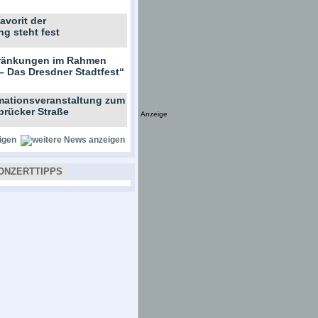
avorit der
ng steht fest
hränkungen im Rahmen
– Das Dresdner Stadtfest“
rmationsveranstaltung zum
brücker Straße
Anzeige
igen
ONZERTTIPPS