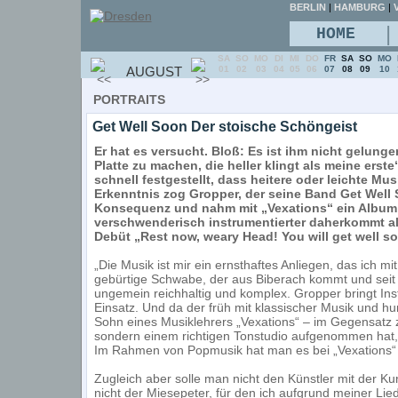
BERLIN
|
HAMBURG
|
V
|
HOME
SA
SO
MO
DI
MI
DO
FR
SA
SO
MO
AUGUST
01
02
03
04
05
06
07
08
09
10
PORTRAITS
Get Well Soon Der stoische Schöngeist
Er hat es versucht. Bloß: Es ist ihm nicht gelunge
Platte zu machen, die heller klingt als meine erst
schnell festgestellt, dass heitere oder leichte Mus
Erkenntnis zog Gropper, der seine Band Get Well 
Konsequenz und nahm mit „Vexations“ ein Album 
verschwenderisch instrumentierter daherkommt als
Debüt „Rest now, weary Head! You will get well s
„Die Musik ist mir ein ernsthaftes Anliegen, das ich m
gebürtige Schwabe, der aus Biberach kommt und seit zw
ungemein reichhaltig und komplex. Gropper bringt I
Einsatz. Und da der früh mit klassischer Musik und 
Sohn eines Musiklehrers „Vexations“ – im Gegensatz 
sondern einem richtigen Tonstudio aufgenommen hat, gö
Im Rahmen von Popmusik hat man es bei „Vexations“ al
Zugleich aber solle man nicht den Künstler mit der Ku
nicht der Miesepeter, für den ich aufgrund meiner Li