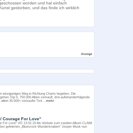
 angeschossen worden und hat einfach
unst gestorben, und das finde ich wirklich
Anzeige
m einzigartigen Weg in Richtung Charts begeben. Die
 gehen Top 5, 750.000 Alben verkauft, drei aufeinanderfolgende
llein 35.000+ verkaufte Tick ...
mehr
 / Courage For Love“
age For Love“ VÖ 13.02.15 Als Vorbote zum zweiten Album CLAIM
aßen gefeierten „Bluesrock-Wunderknaben“ Jesper Munk nun