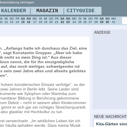
eranstaltung eintragen
|
|
KALENDER
MAGAZIN
CITYGUIDE
DI
MI
DO
FR
SA
SO
MO
DI
MI
DO
FR
SA
SO
MO
DI
MI
DO
FR
SA
SO
MO
11
12
13
14
15
16
17
18
19
20
21
22
23
24
25
26
27
28
29
30
31
ANZEIGE
n. „Anfangs hatte ich durchaus das Ziel, eine
e“, sagt Konstantin Gropper. „Aber ich habe
ik nicht so mein Ding ist.“ Aus dieser
Soon nennt, die für ihn einzigmögliche
auf, das noch wertiger, schwelgender nd
 sein zwei Jahre altes und allseits gelobtes
oon“.
it hohem künstlerischen Einsatz verfolge“, so der
ei Jahren in Berlin lebt. Seine Lieder sind
nstrumente wie Xylophon oder Marimba zum
humanitärer Bildung in Berührung gekommene
zum Debüt – nicht in seinem alten Kinderzimmer
nnt er sich gar ein richtiges Streicherquartett.
so glasklar mit Hochkultur zu tun.
NEUE NACHRICHT
nst verwechseln. „Im wirklichen Leben bin ich
Kita-Gärten sind
eder häufig gehalten werde. Dass meine Musik