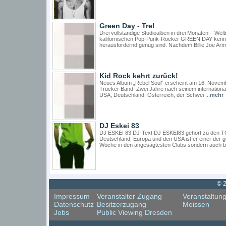
Green Day - Tre!
Drei vollständige Studioalben in drei Monaten – We
kalifornischen Pop-Punk-Rocker GREEN DAY kennt, 
herausfordernd genug sind. Nachdem Billie Joe Arms
Kid Rock kehrt zurück!
Neues Album „Rebel Soul“ erscheint am 16. Novemb
Trucker Band Zwei Jahre nach seinem internationale
USA, Deutschland, Österreich, der Schwei ...
mehr
DJ Eskei 83
DJ ESKEI 83 DJ-Text DJ ESKEI83 gehört zu den TOP
Deutschland, Europa und den USA ist er einer der ge
Woche in den angesagtesten Clubs sondern auch bei 
© 2
Impressum
Veranstalter Zugang
Veranstaltun
Datenschutz
Besitzerzugang
Meissen
Jobs
Public Viewing Dresden
Cookie Consent plugin for the EU cookie law