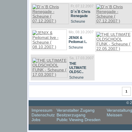
Fr, 07.12.2007
D`n´B Chris
Renegade
Scheune
Mo, 08.10.2007
JENIX &
Peilomat l..
Scheune
Sa, 17.03.2007
THE
ULTIMATE
OLDSC..
Scheune
1
© 2
Impressum
Veranstalter Zugang
Veranstaltun
Datenschutz
Besitzerzugang
Meissen
Jobs
Public Viewing Dresden
Cookie Consent plugin for the EU cookie law