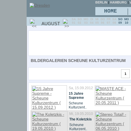
BERLIN
|
HAMBURG
|
V
|
HOME
SA
SO
MO
DI
MI
DO
FR
SA
SO
MO
AUGUST
01
02
03
04
05
06
07
08
09
10
BILDERGALERIEN SCHEUNE KULTURZENTRUM
1
Sa, 15.09.2012
15 Jahre
Supreme
Scheune
Kulturzent..
Mi, 19.05.2010
The Koletzkis
Scheune
Kulturzent..