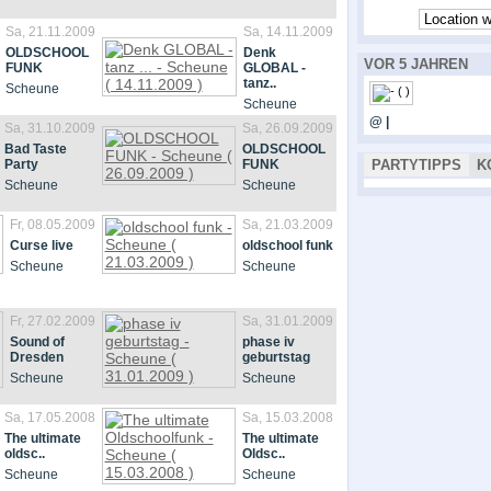
Sa, 21.11.2009
Sa, 14.11.2009
OLDSCHOOL
Denk
VOR 5 JAHREN
FUNK
GLOBAL -
tanz..
Scheune
Scheune
@ |
Sa, 31.10.2009
Sa, 26.09.2009
Bad Taste
OLDSCHOOL
Party
FUNK
PARTYTIPPS
K
Scheune
Scheune
Fr, 08.05.2009
Sa, 21.03.2009
Curse live
oldschool funk
Scheune
Scheune
Fr, 27.02.2009
Sa, 31.01.2009
Sound of
phase iv
Dresden
geburtstag
Scheune
Scheune
Sa, 17.05.2008
Sa, 15.03.2008
The ultimate
The ultimate
oldsc..
Oldsc..
Scheune
Scheune