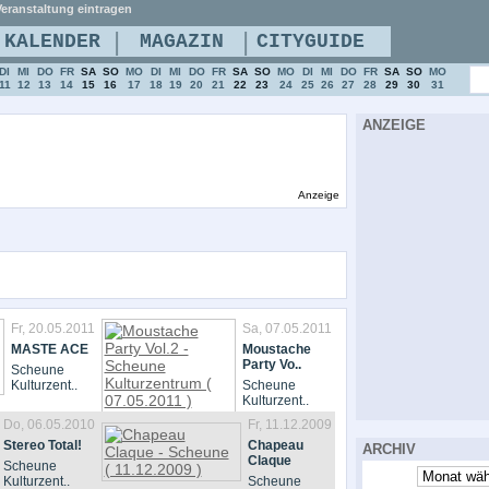
eranstaltung eintragen
|
|
KALENDER
MAGAZIN
CITYGUIDE
DI
MI
DO
FR
SA
SO
MO
DI
MI
DO
FR
SA
SO
MO
DI
MI
DO
FR
SA
SO
MO
11
12
13
14
15
16
17
18
19
20
21
22
23
24
25
26
27
28
29
30
31
ANZEIGE
Anzeige
Fr, 20.05.2011
Sa, 07.05.2011
MASTE ACE
Moustache
Party Vo..
Scheune
Kulturzent..
Scheune
Kulturzent..
Do, 06.05.2010
Fr, 11.12.2009
Stereo Total!
Chapeau
ARCHIV
Claque
Scheune
Kulturzent..
Scheune