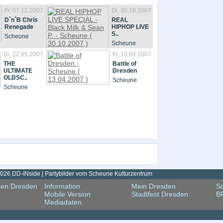
Fr, 07.12.2007
Di, 30.10.2007
D`n´B Chris
REAL
Renegade
HIPHOP LIVE
S..
Scheune
Scheune
Di, 22.05.2007
Fr, 13.04.2007
THE
Battle of
ULTIMATE
Dresden
OLDSC..
Scheune
Scheune
026 DD-INside | Partybilder vom Scheune Kulturzentrum
gen Dresden
Information
Mein Dresden
Sä
Mobile Version
Stadtfest Dresden
B
Mediadaten