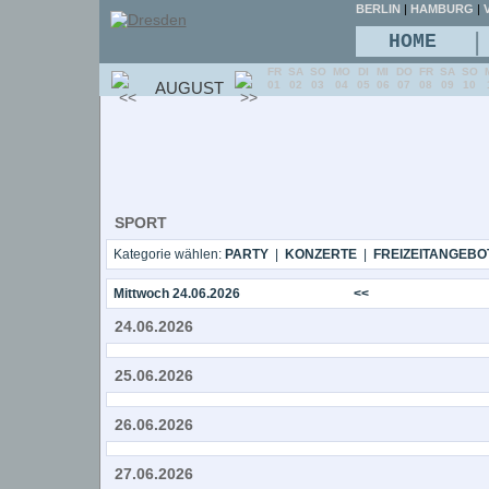
BERLIN
|
HAMBURG
|
V
|
HOME
FR
SA
SO
MO
DI
MI
DO
FR
SA
SO
AUGUST
01
02
03
04
05
06
07
08
09
10
SPORT
Kategorie wählen:
PARTY
|
KONZERTE
|
FREIZEITANGEBO
Mittwoch 24.06.2026
<<
24.06.2026
25.06.2026
26.06.2026
27.06.2026