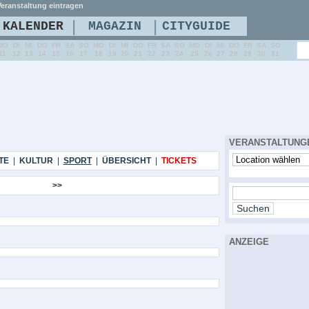
eranstaltung eintragen
|
|
KALENDER
MAGAZIN
CITYGUIDE
MO
DI
MI
DO
FR
SA
SO
MO
DI
MI
DO
FR
SA
SO
MO
DI
MI
DO
FR
SA
SO
11
12
13
14
15
16
17
18
19
20
21
22
23
24
25
26
27
28
29
30
31
VERANSTALTUNG
TE
|
KULTUR
|
SPORT
|
ÜBERSICHT
|
TICKETS
>>
ANZEIGE