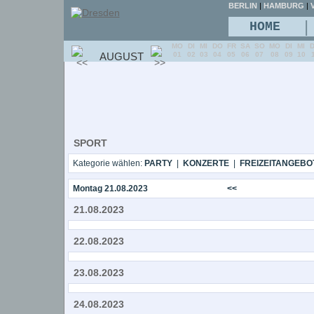
BERLIN
|
HAMBURG
|
V
|
HOME
MO
DI
MI
DO
FR
SA
SO
MO
DI
MI
AUGUST
01
02
03
04
05
06
07
08
09
10
SPORT
Kategorie wählen:
PARTY
|
KONZERTE
|
FREIZEITANGEBO
Montag 21.08.2023
<<
21.08.2023
22.08.2023
23.08.2023
24.08.2023