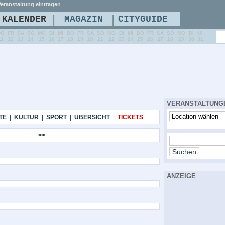
eranstaltung eintragen
|
|
KALENDER
MAGAZIN
CITYGUIDE
DO
FR
SA
SO
MO
DI
MI
DO
FR
SA
SO
MO
DI
MI
DO
FR
SA
SO
MO
DI
MI
11
12
13
14
15
16
17
18
19
20
21
22
23
24
25
26
27
28
29
30
31
VERANSTALTUNG
TE
|
KULTUR
|
SPORT
|
ÜBERSICHT
|
TICKETS
>>
ANZEIGE