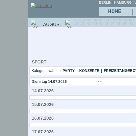
BERLIN
|
HAMBURG
|
V
|
HOME
SA
SO
MO
DI
MI
DO
FR
SA
SO
MO
AUGUST
01
02
03
04
05
06
07
08
09
10
SPORT
Kategorie wählen:
PARTY
|
KONZERTE
|
FREIZEITANGEBO
Dienstag 14.07.2026
<<
14.07.2026
15.07.2026
16.07.2026
17.07.2026