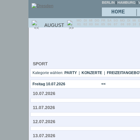
BERLIN
|
HAMBURG
|
V
|
HOME
MO
DI
MI
DO
FR
SA
SO
MO
DI
MI
AUGUST
01
02
03
04
05
06
07
08
09
10
SPORT
Kategorie wählen:
PARTY
|
KONZERTE
|
FREIZEITANGEBO
Freitag 10.07.2026
<<
10.07.2026
11.07.2026
12.07.2026
13.07.2026