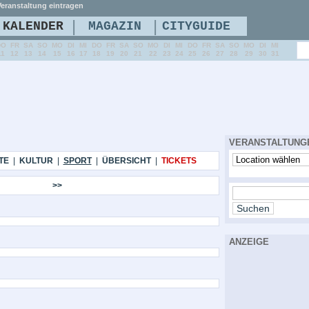
eranstaltung eintragen
|
|
KALENDER
MAGAZIN
CITYGUIDE
DO
FR
SA
SO
MO
DI
MI
DO
FR
SA
SO
MO
DI
MI
DO
FR
SA
SO
MO
DI
MI
11
12
13
14
15
16
17
18
19
20
21
22
23
24
25
26
27
28
29
30
31
VERANSTALTUNG
TE
|
KULTUR
|
SPORT
|
ÜBERSICHT
|
TICKETS
>>
ANZEIGE