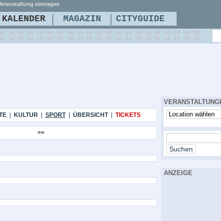
eranstaltung eintragen
|
|
KALENDER
MAGAZIN
CITYGUIDE
MO
DI
MI
DO
FR
SA
SO
MO
DI
MI
DO
FR
SA
SO
MO
DI
MI
DO
FR
SA
SO
11
12
13
14
15
16
17
18
19
20
21
22
23
24
25
26
27
28
29
30
31
VERANSTALTUNG
TE
|
KULTUR
|
SPORT
|
ÜBERSICHT
|
TICKETS
>>
ANZEIGE