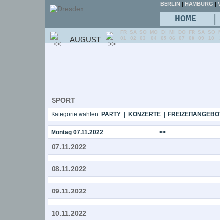
BERLIN
|
HAMBURG
|
V
|
HOME
FR
SA
SO
MO
DI
MI
DO
FR
SA
SO
AUGUST
01
02
03
04
05
06
07
08
09
10
SPORT
Kategorie wählen:
PARTY
|
KONZERTE
|
FREIZEITANGEBO
Montag 07.11.2022
<<
07.11.2022
08.11.2022
09.11.2022
10.11.2022