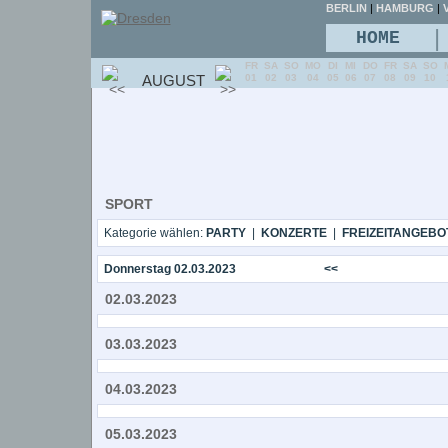
BERLIN
|
HAMBURG
|
V
|
HOME
FR
SA
SO
MO
DI
MI
DO
FR
SA
SO
AUGUST
01
02
03
04
05
06
07
08
09
10
SPORT
Kategorie wählen:
PARTY
|
KONZERTE
|
FREIZEITANGEBO
Donnerstag 02.03.2023
<<
02.03.2023
03.03.2023
04.03.2023
05.03.2023