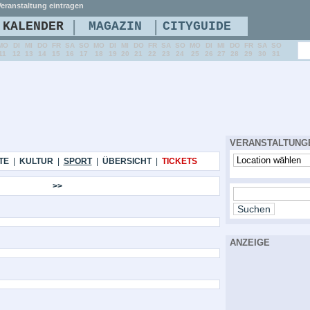
eranstaltung eintragen
|
|
KALENDER
MAGAZIN
CITYGUIDE
MO
DI
MI
DO
FR
SA
SO
MO
DI
MI
DO
FR
SA
SO
MO
DI
MI
DO
FR
SA
SO
11
12
13
14
15
16
17
18
19
20
21
22
23
24
25
26
27
28
29
30
31
VERANSTALTUNG
TE
|
KULTUR
|
SPORT
|
ÜBERSICHT
|
TICKETS
>>
ANZEIGE